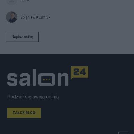
Zbigniew Kuźmiuk
Napisz notkę
Podziel się swoją opinią
ZAŁÓŻ BLOG