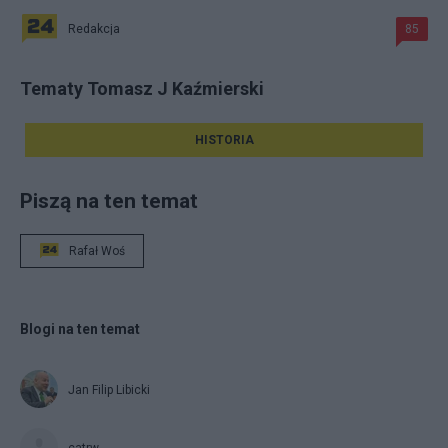
Redakcja
85
Tematy Tomasz J Kaźmierski
HISTORIA
Piszą na ten temat
Rafał Woś
Blogi na ten temat
Jan Filip Libicki
catrw