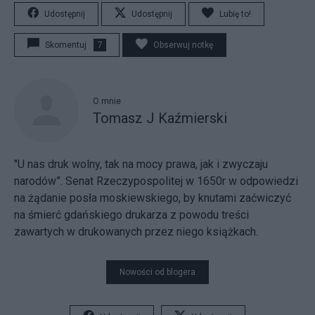
Udostępnij
Udostępnij
Lubię to!
Skomentuj
7
Obserwuj notkę
O mnie
Tomasz J Kaźmierski
"U nas druk wolny, tak na mocy prawa, jak i zwyczaju
narodów”. Senat Rzeczypospolitej w 1650r w odpowiedzi
na żądanie posła moskiewskiego, by knutami zaćwiczyć
na śmierć gdańskiego drukarza z powodu treści
zawartych w drukowanych przez niego książkach.
Nowości od blogera