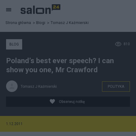
Strona główna
Blogi
Tomasz J Kaźmierski
810
BLOG
Poland’s best ever speech? I can
show you one, Mr Crawford
Tomasz J Kaźmierski
POLITYKA
Obserwuj notkę
1.12.2011