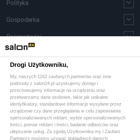
Polityka
Gospodarka
Rozmaitości
Technologie
Drogi Użytkowniku,
Sport
My, naszych 1162 zaufanych partnerów oraz inne
podmioty z salon24.pl uzyskujemy dostęp i
Społeczeństwo
przechowujemy informacje na urządzeniu oraz
przetwarzamy dane osobowe, takie jak unikalne
Kultura
identyfikatory, standardowe informacje wysyłane przez
urządzenie czy dane przeglądania w celu zapewniania
spersonalizowanych reklam, wybór spersonalizowanych
treści, pomiar reklam i treści, badanie odbiorców oraz
ulepszanie usług. Za zgodą Użytkownika my i Zaufani
X
Facebook
Instagram
Youtube
Partnerzy możemy używać dokładnych danych