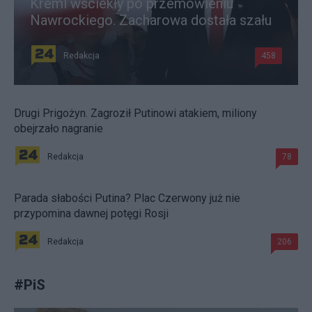
Kreml wściekły po przemówieniu
Nawrockiego. Zacharowa dostała szału
Redakcja
458
Drugi Prigożyn. Zagroził Putinowi atakiem, miliony
obejrzało nagranie
Redakcja
78
Parada słabości Putina? Plac Czerwony już nie
przypomina dawnej potęgi Rosji
Redakcja
206
#
PiS