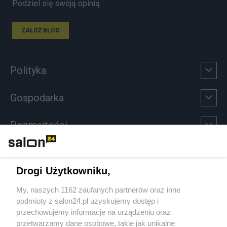
Podziel się swoją opinią
ZAŁÓŻ BLOG
Polityka
Gospodarka
Rozmaitości
Technologie
Drogi Użytkowniku,
Sport
My, naszych 1162 zaufanych partnerów oraz inne
podmioty z salon24.pl uzyskujemy dostęp i
Społeczeństwo
przechowujemy informacje na urządzeniu oraz
przetwarzamy dane osobowe, takie jak unikalne