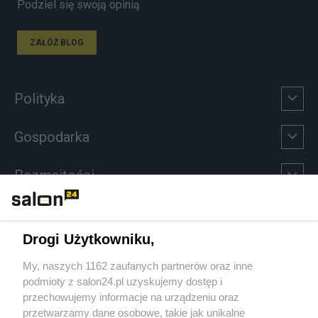
Podziel się swoją opinią
ZAŁÓŻ BLOG
Polityka
Gospodarka
Rozmaitości
Technologie
Drogi Użytkowniku,
Sport
My, naszych 1162 zaufanych partnerów oraz inne
podmioty z salon24.pl uzyskujemy dostęp i
Społeczeństwo
przechowujemy informacje na urządzeniu oraz
przetwarzamy dane osobowe, takie jak unikalne