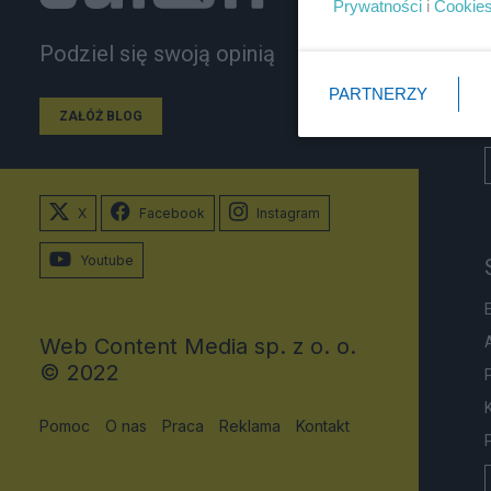
Prywatności
i
Cookie
Podziel się swoją opinią
PARTNERZY
ZAŁÓŻ BLOG
X
Facebook
Instagram
Youtube
Web Content Media sp. z o. o.
© 2022
Pomoc
O nas
Praca
Reklama
Kontakt