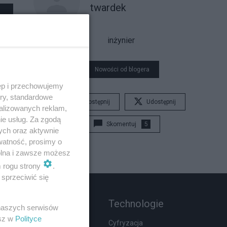
twardek
inżynier
Nowości od blogera
ęp i przechowujemy
ory, standardowe
Udostępnij
Udostępnij
alizowanych reklam,
ie usług. Za zgodą
Skomentuj
5
ych oraz aktywnie
watność, prosimy o
wolna i zawsze możesz
m rogu strony
.
sprzeciwić się
Rozmaitości
Technologie
 naszych serwisów
esz w
Polityce
Zdrowie
Cyfryzacja