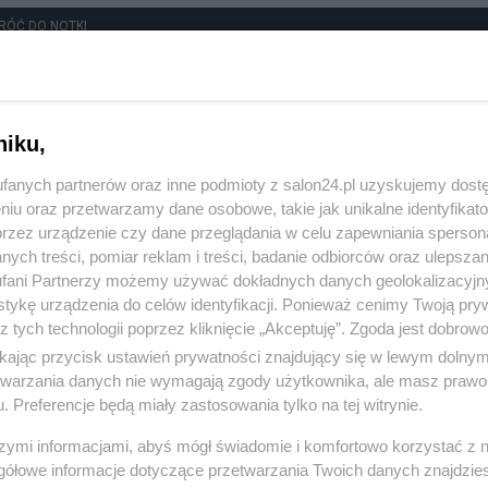
RÓĆ DO NOTKI
niku,
fanych partnerów oraz inne podmioty z salon24.pl uzyskujemy dost
niu oraz przetwarzamy dane osobowe, takie jak unikalne identyfikat
przez urządzenie czy dane przeglądania w celu zapewniania sperson
ych treści, pomiar reklam i treści, badanie odbiorców oraz ulepszan
fani Partnerzy możemy używać dokładnych danych geolokalizacyjn
tykę urządzenia do celów identyfikacji. Ponieważ cenimy Twoją pry
z tych technologii poprzez kliknięcie „Akceptuję”. Zgoda jest dobro
ikając przycisk ustawień prywatności znajdujący się w lewym dolny
etwarzania danych nie wymagają zgody użytkownika, ale masz prawo 
. Preferencje będą miały zastosowania tylko na tej witrynie.
Polityka
Gospodarka
szymi informacjami, abyś mógł świadomie i komfortowo korzystać z
gółowe informacje dotyczące przetwarzania Twoich danych znajdzi
Rosja
Biznes