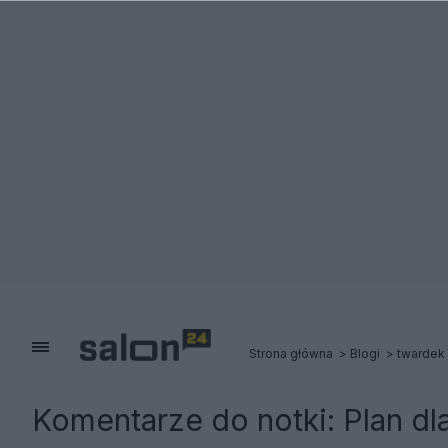
Strona główna
Blogi
twardek
Komentarze do notki:
Plan dl