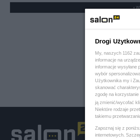
« W
Drogi Użytkow
My, naszych 1162 zau
informacje na urządze
informacje wysyłane 
wybór spersonalizowan
Użytkownika my i Zau
skanować charakterys
zgodę na korzystanie 
ją zmienić/wycofać kl
Niektóre rodzaje prz
takiemu przetwarzaniu
Zapoznaj się z poniż
internetowych. Szcze