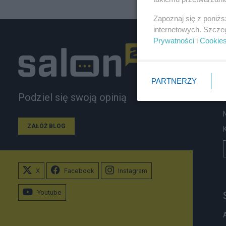
Zapoznaj się z poniż
internetowych. Szcze
Prywatności
i
Cookie
PARTNERZY
Podziel się swoją opinią
ZAŁÓŻ BLOG
X
Facebook
Instagram
Youtube