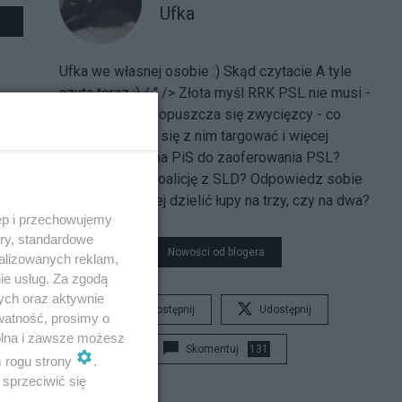
Ufka
Ufka we własnej osobie :) Skąd
czytacie A tyle
czyta teraz :)
/
" /> Złota myśl RRK PSL nie musi -
PSL CHCE! Nie opuszcza się zwycięzcy - co
najwyżej można się z nim targować i więcej
uzyskać. A co ma PiS do zaoferowania PSL?
Swoją nędzną koalicję z SLD? Odpowiedz sobie
sama - czy lepiej dzielić łupy na trzy, czy na dwa?
ęp i przechowujemy
ory, standardowe
Nowości od blogera
alizowanych reklam,
ie usług. Za zgodą
ych oraz aktywnie
Udostępnij
Udostępnij
watność, prosimy o
wolna i zawsze możesz
Skomentuj
131
m rogu strony
.
sprzeciwić się