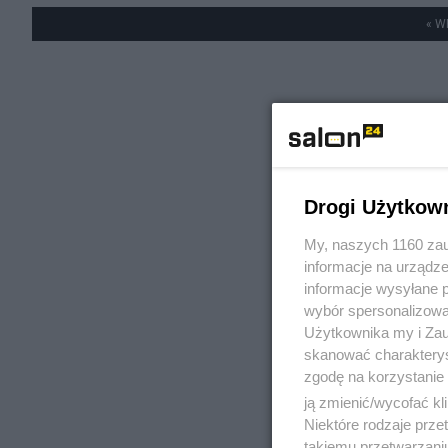
« W
Drogi Użytkow
My, naszych 1160 zau
informacje na urządze
informacje wysyłane 
wybór spersonalizowan
Użytkownika my i Zau
skanować charakterys
zgodę na korzystanie 
ją zmienić/wycofać kl
Niektóre rodzaje prz
takiemu przetwarzaniu