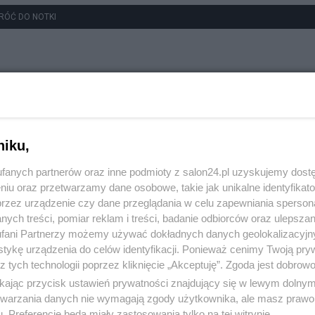
RÓĆ DO NOTKI
niku,
fanych partnerów oraz inne podmioty z salon24.pl uzyskujemy dost
niu oraz przetwarzamy dane osobowe, takie jak unikalne identyfikat
przez urządzenie czy dane przeglądania w celu zapewniania sperson
ych treści, pomiar reklam i treści, badanie odbiorców oraz ulepszan
fani Partnerzy możemy używać dokładnych danych geolokalizacyjn
tykę urządzenia do celów identyfikacji. Ponieważ cenimy Twoją pry
z tych technologii poprzez kliknięcie „Akceptuję”. Zgoda jest dobro
ikając przycisk ustawień prywatności znajdujący się w lewym dolny
etwarzania danych nie wymagają zgody użytkownika, ale masz prawo 
. Preferencje będą miały zastosowania tylko na tej witrynie.