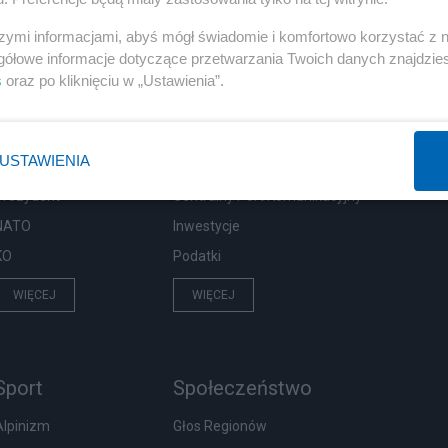
szymi informacjami, abyś mógł świadomie i komfortowo korzystać z
gółowe informacje dotyczące przetwarzania Twoich danych znajdzi
s
oraz po kliknięciu w „Ustawienia”.
Polityka
Gospodarka
PiS
Biznes
USTAWIENIA
Rząd
Pieniądze
Prezydent
Centralny Port Komunikacyjny
NATO
Inwestycje
KO
Podatki
WIĘCEJ
WIĘCEJ
Sport
Społeczeństwo
Alpinizm
Głos Regionów