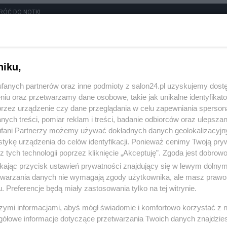
RÓĆ DO NOTKI
niku,
fanych partnerów oraz inne podmioty z salon24.pl uzyskujemy dost
niu oraz przetwarzamy dane osobowe, takie jak unikalne identyfikat
przez urządzenie czy dane przeglądania w celu zapewniania sperson
ych treści, pomiar reklam i treści, badanie odbiorców oraz ulepszan
fani Partnerzy możemy używać dokładnych danych geolokalizacyjn
tykę urządzenia do celów identyfikacji. Ponieważ cenimy Twoją pry
z tych technologii poprzez kliknięcie „Akceptuję”. Zgoda jest dobro
ikając przycisk ustawień prywatności znajdujący się w lewym dolny
etwarzania danych nie wymagają zgody użytkownika, ale masz prawo 
. Preferencje będą miały zastosowania tylko na tej witrynie.
Polityka
Gospodarka
szymi informacjami, abyś mógł świadomie i komfortowo korzystać z
gółowe informacje dotyczące przetwarzania Twoich danych znajdzi
Rosja
Biznes