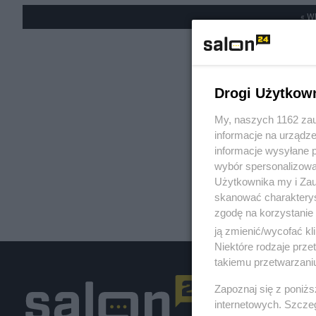
« W
Drogi Użytkow
My, naszych 1162 zau
informacje na urządze
informacje wysyłane 
wybór spersonalizowan
Użytkownika my i Zau
skanować charakterys
zgodę na korzystanie 
ją zmienić/wycofać kl
Niektóre rodzaje prz
takiemu przetwarzaniu
Zapoznaj się z poniż
internetowych. Szcze