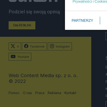
Prywatności
i
Cookie
Podziel się swoją opinią
PARTNERZY
ZAŁÓŻ BLOG
X
Facebook
Instagram
Youtube
Web Content Media sp. z o. o.
© 2022
Pomoc
O nas
Praca
Reklama
Kontakt