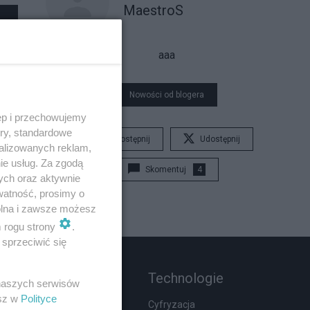
MaestroS
aaa
Nowości od blogera
ęp i przechowujemy
ory, standardowe
Udostępnij
Udostępnij
alizowanych reklam,
ie usług. Za zgodą
Skomentuj
4
ych oraz aktywnie
watność, prosimy o
wolna i zawsze możesz
m rogu strony
.
sprzeciwić się
Rozmaitości
Technologie
 naszych serwisów
esz w
Polityce
Zdrowie
Cyfryzacja