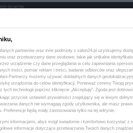
RÓĆ DO NOTKI
niku,
fanych partnerów oraz inne podmioty z salon24.pl uzyskujemy dost
niu oraz przetwarzamy dane osobowe, takie jak unikalne identyfikat
przez urządzenie czy dane przeglądania w celu zapewniania sperson
ych treści, pomiar reklam i treści, badanie odbiorców oraz ulepszan
fani Partnerzy możemy używać dokładnych danych geolokalizacyjn
tykę urządzenia do celów identyfikacji. Ponieważ cenimy Twoją pry
z tych technologii poprzez kliknięcie „Akceptuję”. Zgoda jest dobro
ikając przycisk ustawień prywatności znajdujący się w lewym dolny
etwarzania danych nie wymagają zgody użytkownika, ale masz prawo 
. Preferencje będą miały zastosowania tylko na tej witrynie.
Polityka
Gospodarka
szymi informacjami, abyś mógł świadomie i komfortowo korzystać z
gółowe informacje dotyczące przetwarzania Twoich danych znajdzi
Rosja
Biznes