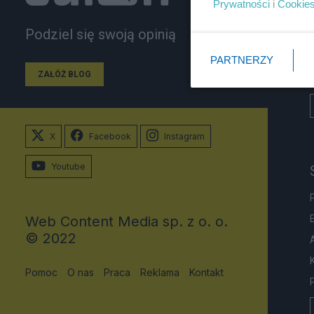
Prywatności
i
Cookie
Podziel się swoją opinią
PARTNERZY
ZAŁÓŻ BLOG
X
Facebook
Instagram
Youtube
Web Content Media sp. z o. o.
© 2022
Pomoc
O nas
Praca
Reklama
Kontakt