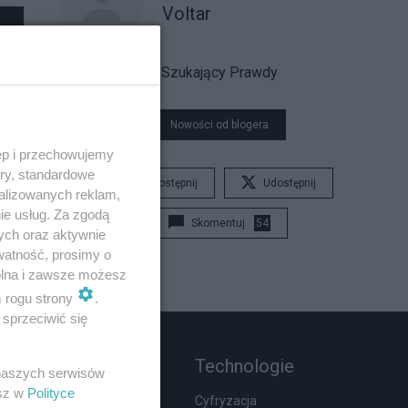
Voltar
Szukający Prawdy
Nowości od blogera
ęp i przechowujemy
ory, standardowe
Udostępnij
Udostępnij
alizowanych reklam,
ie usług. Za zgodą
Skomentuj
54
ych oraz aktywnie
watność, prosimy o
wolna i zawsze możesz
m rogu strony
.
sprzeciwić się
Rozmaitości
Technologie
 naszych serwisów
esz w
Polityce
Zdrowie
Cyfryzacja