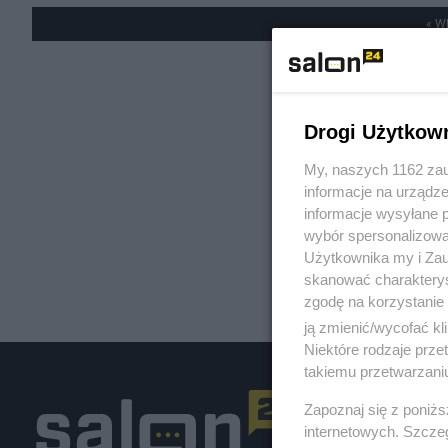
« W
Drogi Użytkow
My, naszych 1162 zau
informacje na urządze
informacje wysyłane 
wybór spersonalizowan
Użytkownika my i Zau
skanować charakterys
zgodę na korzystanie 
ją zmienić/wycofać kl
Niektóre rodzaje prz
takiemu przetwarzaniu
Zapoznaj się z poniż
internetowych. Szcze