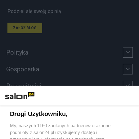
Podziel się swoją opinią
ZAŁÓŻ BLOG
Polityka
Gospodarka
Rozmaitości
Technologie
Drogi Użytkowniku,
Sport
My, naszych 1160 zaufanych partnerów oraz inne
podmioty z salon24.pl uzyskujemy dostęp i
Społeczeństwo