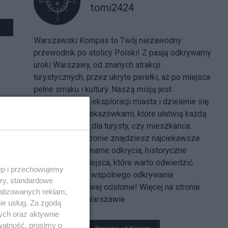
tomi2424
Warszawski Kompas to Twój niezawodny
przewodnik po stolicy Polski! Z pasją odkrywamy
uroki Warszawy, od znanych atrakcji
turystycznych, przez ukryte perełki, aż po miejsca
pełne smaku i kultury. Naszą misją jest
inspirowanie do eksploracji miasta i dzielenie się
praktycznymi wskazówkami, które ułatwią każdą
podróż – czy to dla turysty, czy mieszkańca.
Dzięki naszej stronie znajdziesz najciekawsze
wydarzenia, kulinarne odkrycia, historyczne
ciekawostki i miejsca, które warto odwiedzić.
ęp i przechowujemy
Zapraszamy do wspólnego odkrywania
ory, standardowe
Warszawy w nowej odsłonie! Więcej na stronie
alizowanych reklam,
Wydarzenia w Warszawie
ie usług. Za zgodą
ych oraz aktywnie
watność, prosimy o