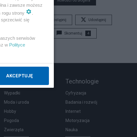
Nowości od blogera
wolna i zawsze możesz
m rogu strony
.
sprzeciwić się
Udostępnij
Udostępnij
Skomentuj
4
 naszych serwisów
esz w
Polityce
AKCEPTUJĘ
Rozmaitości
Technologie
Wypadki
Cyfryzacja
Moda i uroda
Badania i rozwój
Hobby
Internet
Pogoda
Motoryzacja
Zwierzęta
Nauka