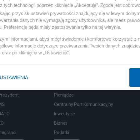
z tych technologii poprzez kliknięcie „Akceptuję”. Zgoda jest dobro
ikając przycisk ustawień prywatności znajdujący się w lewym dolny
etwarzania danych nie wymagają zgody użytkownika, ale masz prawo 
. Preferencje będą miały zastosowania tylko na tej witrynie.
szymi informacjami, abyś mógł świadomie i komfortowo korzystać z
gółowe informacje dotyczące przetwarzania Twoich danych znajdzi
s
oraz po kliknięciu w „Ustawienia”.
USTAWIENIA
Polityka
Gospodarka
Prezydent
Pieniądze
PiS
Centralny Port Komunikacyjny
NATO
Inwestycje
KO
Biznes
Imigranci
Podatki