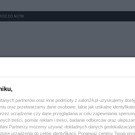
RÓĆ DO NOTKI
niku,
fanych partnerów oraz inne podmioty z salon24.pl uzyskujemy dost
niu oraz przetwarzamy dane osobowe, takie jak unikalne identyfikat
przez urządzenie czy dane przeglądania w celu zapewniania sperson
ych treści, pomiar reklam i treści, badanie odbiorców oraz ulepszan
fani Partnerzy możemy używać dokładnych danych geolokalizacyjn
tykę urządzenia do celów identyfikacji. Ponieważ cenimy Twoją pry