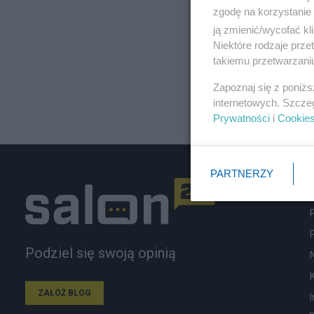
zgodę na korzystanie 
ją zmienić/wycofać kl
Niektóre rodzaje prz
takiemu przetwarzaniu
Zapoznaj się z poniż
internetowych. Szcze
Prywatności
i
Cookie
PARTNERZY
Podziel się swoją opinią
ZAŁÓŻ BLOG