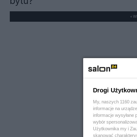
bytu?
« W
Drogi Użytkow
My, naszych 1160 zau
informacje na urządze
informacje wysyłane 
wybór spersonalizowan
Użytkownika my i Zau
skanować charakterys