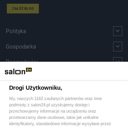
ZAŁÓŻ BLOG
Polityka
Gospodarka
Rozmaitości
Technologie
Drogi Użytkowniku,
Sport
My, naszych 1162 zaufanych partnerów oraz inne
podmioty z salon24.pl uzyskujemy dostęp i
Społeczeństwo
przechowujemy informacje na urządzeniu oraz
przetwarzamy dane osobowe, takie jak unikalne
Kultura
identyfikatory, standardowe informacje wysyłane przez