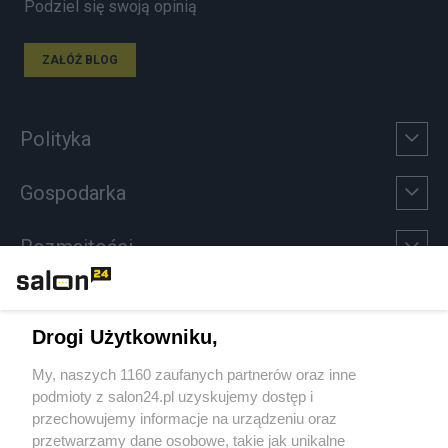
Podziel się swoją opinią
ZAŁÓŻ BLOG
Polityka
Gospodarka
Rozmaitości
Technologie
Drogi Użytkowniku,
Sport
My, naszych 1160 zaufanych partnerów oraz inne
podmioty z salon24.pl uzyskujemy dostęp i
Społeczeństwo
przechowujemy informacje na urządzeniu oraz
przetwarzamy dane osobowe, takie jak unikalne