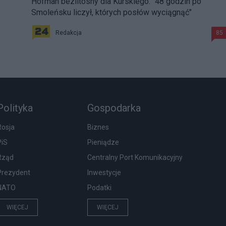
Hofman bezlitosny dla Kurskiego. "48 godzin po
Smoleńsku liczył, których posłów wyciągnąć"
Redakcja
85
Polityka
Gospodarka
Rosja
Biznes
PiS
Pieniądze
Rząd
Centralny Port Komunikacyjny
Prezydent
Inwestycje
NATO
Podatki
WIĘCEJ
WIĘCEJ