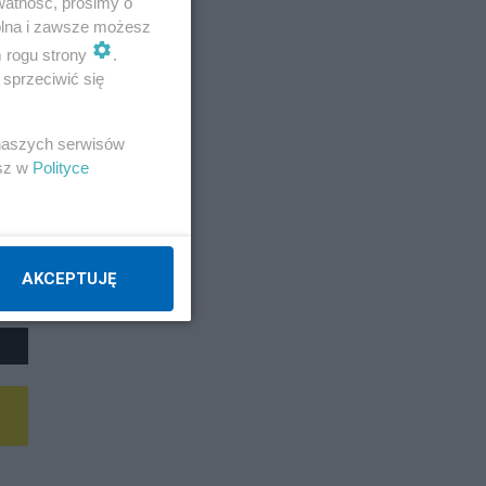
watność, prosimy o
wolna i zawsze możesz
m rogu strony
.
sprzeciwić się
 naszych serwisów
esz w
Polityce
AKCEPTUJĘ