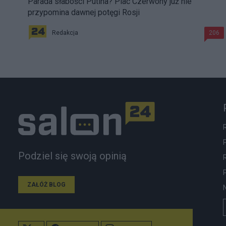
Parada słabości Putina? Plac Czerwony już nie
przypomina dawnej potęgi Rosji
Redakcja
206
Podziel się swoją opinią
ZAŁÓŻ BLOG