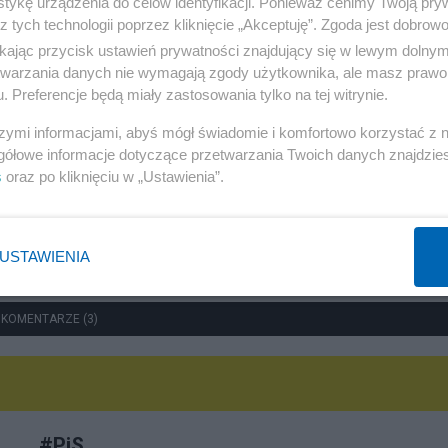
tykę urządzenia do celów identyfikacji. Ponieważ cenimy Twoją pry
z tych technologii poprzez kliknięcie „Akceptuję”. Zgoda jest dobro
Polityka
ikając przycisk ustawień prywatności znajdujący się w lewym dolny
etwarzania danych nie wymagają zgody użytkownika, ale masz prawo 
Rok z Nawrockim. Głośne weta, sojusz z USA i powrót
. Preferencje będą miały zastosowania tylko na tej witrynie.
do Trójmorza
szymi informacjami, abyś mógł świadomie i komfortowo korzystać z
Redakcja
gółowe informacje dotyczące przetwarzania Twoich danych znajdzi
s
oraz po kliknięciu w „Ustawienia”.
USTAWIENIA
 KOMENTARZE (3)
#
PiS