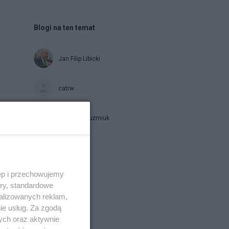
Blogi na ten temat
Jan Filip Libicki
catrw
Zbigniew Kuźmiuk
Napisz notkę
ęp i przechowujemy
ory, standardowe
alizowanych reklam,
ie usług. Za zgodą
ych oraz aktywnie