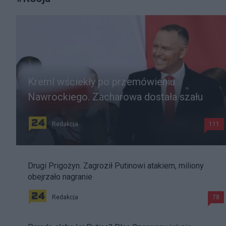
Kreml wściekły po przemówieniu
Nawrockiego. Zacharowa dostała szału
Redakcja
111
Drugi Prigożyn. Zagroził Putinowi atakiem, miliony
obejrzało nagranie
Redakcja
78