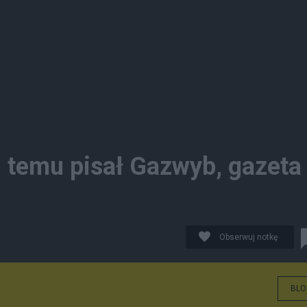
 temu pisał Gazwyb, gazeta
Obserwuj notkę
BLO