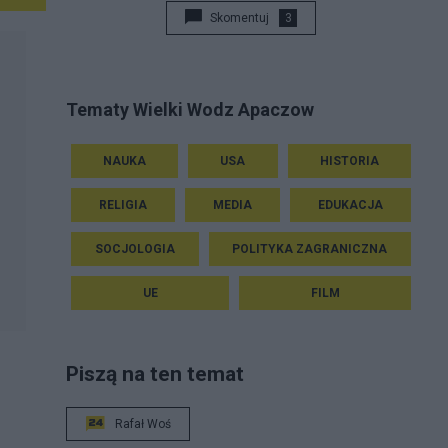
Skomentuj
3
Tematy Wielki Wodz Apaczow
NAUKA
USA
HISTORIA
RELIGIA
MEDIA
EDUKACJA
SOCJOLOGIA
POLITYKA ZAGRANICZNA
UE
FILM
Piszą na ten temat
Rafał Woś