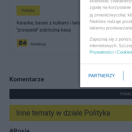
skanować charakterys
zgodę na korzystanie 
Polityka
ją zmienić/wycofać kl
Niektóre rodzaje prz
Karaoke, basen z kulkami i tańce hulańce. Tak resort
takiemu przetwarzaniu
"przepalał" publiczną kasę
Zapoznaj się z poniż
Redakcja
internetowych. Szcze
Prywatności
i
Cookie
PARTNERZY
Komentarze
POKAŻ
Inne tematy w dziale
Polityka
#
Rosja