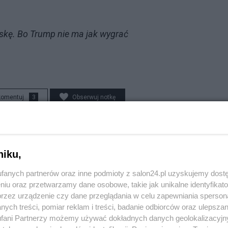
ęskę. Bo Trump nie ma jak wygrać
komentuj
3
Obserwuj notkę
Polityka
niku,
PiS odkrywa karty. Demografia, mieszkania, ETS,
deportacje Ukraińców i rozliczenia
fanych partnerów oraz inne podmioty z salon24.pl uzyskujemy dost
niu oraz przetwarzamy dane osobowe, takie jak unikalne identyfikat
przez urządzenie czy dane przeglądania w celu zapewniania sperson
Redakcja
ych treści, pomiar reklam i treści, badanie odbiorców oraz ulepszan
fani Partnerzy możemy używać dokładnych danych geolokalizacyjn