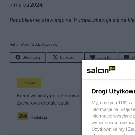
7 marca 2024:
Republikanie, stawiając na Trumpa, skazują się na kl
Autor: Wielki Wodz Apaczow
Udostępnij
Udostępnij
Lubię to!
S
Polityka
Drogi Użytkow
Kreml wściekły po przemówieniu Nawrockiego.
Zacharowa dostała szału
My, naszych 1162 zau
informacje na urządze
informacje wysyłane 
Redakcja
wybór spersonalizowan
Użytkownika my i Zau