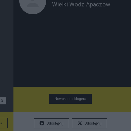
Wielki Wodz Apaczow
Nowości od blogera
3
G
Udostępnij
Udostępnij