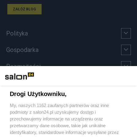
ZAŁÓŻ BLOG
Polityka
Gospodarka
Rozmaitości
Technologie
Drogi Użytkowniku,
Sport
My, naszych 1162 zaufanych partnerów oraz inne
podmioty z salon24.pl uzyskujemy dostęp i
Społeczeństwo
przechowujemy informacje na urządzeniu oraz
przetwarzamy dane osobowe, takie jak unikalne
Kultura
identyfikatory, standardowe informacje wysyłane przez