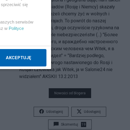
sprzeciwić się
a nie innych sąsiadów (Rosję i Niemcy) skazały
nas na sojusz, jeżeli chcemy żyć w wolnych i
niepodległych krajach. To powrót do naszej
 naszych serwisów
wspólnej historii, droga oczywiście ryzykowna na
esz w
Polityce
której czyha wiele niebezpieczeństw (...) "Более
подлого, низкого, и враждебно настроенного
к России и русским человека чем Witek, я в
Салоне24 не видел" = "Bardziej podłego,
AKCEPTUJĘ
nikczemnego i wrogo nastawionego do Rosji i
Rosjan człowieka jak Witek, ja w Salonie24 nie
widziałem" AKSKII 13.2.2013
Nowości od blogera
Udostępnij
Udostępnij
Skomentuj
19