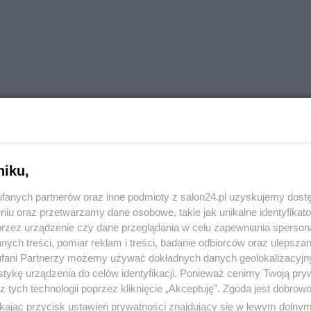
niku,
fanych partnerów oraz inne podmioty z salon24.pl uzyskujemy dost
niu oraz przetwarzamy dane osobowe, takie jak unikalne identyfikat
przez urządzenie czy dane przeglądania w celu zapewniania sperson
ych treści, pomiar reklam i treści, badanie odbiorców oraz ulepszan
fani Partnerzy możemy używać dokładnych danych geolokalizacyjn
tykę urządzenia do celów identyfikacji. Ponieważ cenimy Twoją pry
z tych technologii poprzez kliknięcie „Akceptuję”. Zgoda jest dobro
ikając przycisk ustawień prywatności znajdujący się w lewym dolny