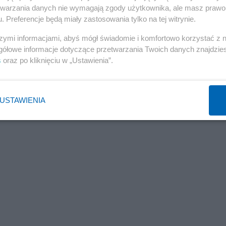
etwarzania danych nie wymagają zgody użytkownika, ale masz prawo 
. Preferencje będą miały zastosowania tylko na tej witrynie.
szymi informacjami, abyś mógł świadomie i komfortowo korzystać z
gółowe informacje dotyczące przetwarzania Twoich danych znajdzi
s
oraz po kliknięciu w „Ustawienia”.
USTAWIENIA