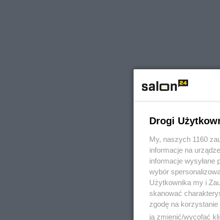
Drogi Użytkow
My, naszych 1160 zau
informacje na urządze
informacje wysyłane 
wybór spersonalizowan
Użytkownika my i Zau
skanować charakterys
zgodę na korzystanie 
ją zmienić/wycofać kl