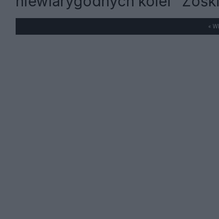
niewiarygodnych kolei "Zośk
« W