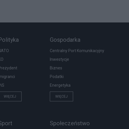
Polityka
Gospodarka
NATO
Centralny Port Komunikacyjny
KO
Inwestycje
Prezydent
Biznes
Imigranci
Podatki
PiS
Energetyka
WIĘCEJ
WIĘCEJ
Sport
Społeczeństwo