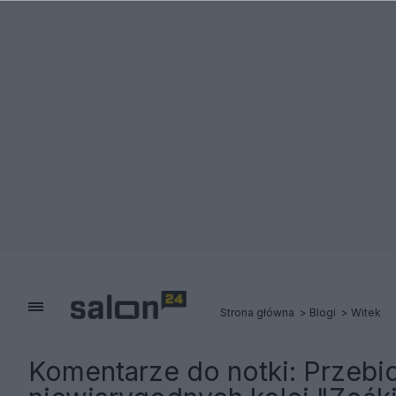
Strona główna
Blogi
Witek
Komentarze do notki:
Przebic