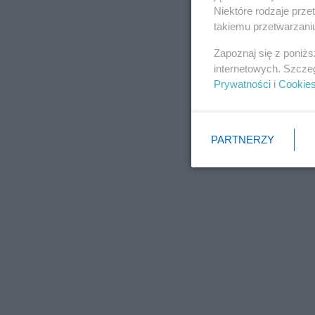
Niektóre rodzaje prz
takiemu przetwarzaniu
Zapoznaj się z poniż
internetowych. Szcze
Prywatności
i
Cookie
PARTNERZY