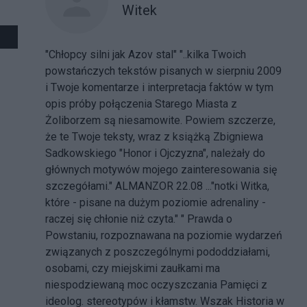
Witek
"Chłopcy silni jak Azov stal" "..kilka Twoich
powstańczych tekstów pisanych w sierpniu 2009
i Twoje komentarze i interpretacja faktów w tym
opis próby połączenia Starego Miasta z
Żoliborzem są niesamowite. Powiem szczerze,
że te Twoje teksty, wraz z książką Zbigniewa
Sadkowskiego "Honor i Ojczyzna", należały do
głównych motywów mojego zainteresowania się
szczegółami." ALMANZOR 22.08 ..."notki Witka,
które - pisane na dużym poziomie adrenaliny -
raczej się chłonie niż czyta." " Prawda o
Powstaniu, rozpoznawana na poziomie wydarzeń
związanych z poszczególnymi pododdziałami,
osobami, czy miejskimi zaułkami ma
niespodziewaną moc oczyszczania Pamięci z
ideolog. stereotypów i kłamstw. Wszak Historia w