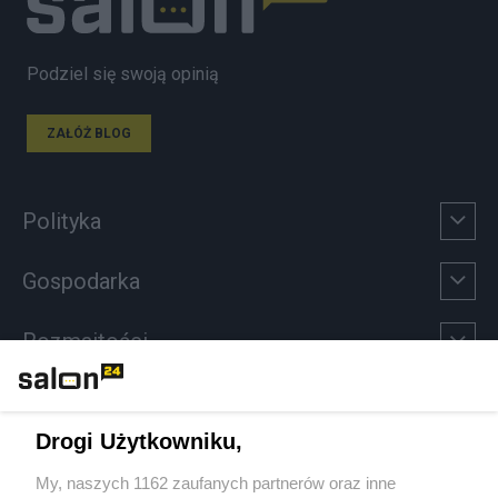
Podziel się swoją opinią
ZAŁÓŻ BLOG
Polityka
Gospodarka
Rozmaitości
Technologie
Drogi Użytkowniku,
Sport
My, naszych 1162 zaufanych partnerów oraz inne