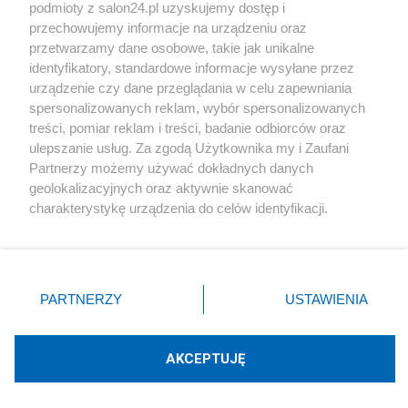
podmioty z salon24.pl uzyskujemy dostęp i
Społeczeństwo
przechowujemy informacje na urządzeniu oraz
przetwarzamy dane osobowe, takie jak unikalne
Kultura
identyfikatory, standardowe informacje wysyłane przez
urządzenie czy dane przeglądania w celu zapewniania
spersonalizowanych reklam, wybór spersonalizowanych
treści, pomiar reklam i treści, badanie odbiorców oraz
ulepszanie usług. Za zgodą Użytkownika my i Zaufani
X
Facebook
Instagram
Youtube
Partnerzy możemy używać dokładnych danych
geolokalizacyjnych oraz aktywnie skanować
charakterystykę urządzenia do celów identyfikacji.
Web Content Media sp. z o. o. © 2022
Ponieważ cenimy Twoją prywatność, prosimy o zgodę na
korzystanie z tych technologii poprzez kliknięcie
„Akceptuję”. Zgoda jest dobrowolna i zawsze możesz ją
Pomoc
O nas
Praca
Reklama
Kontakt
zmienić/wycofać klikając przycisk ustawień prywatności
PARTNERZY
USTAWIENIA
znajdujący się w lewym dolnym rogu strony
. Niektóre
rodzaje przetwarzania danych nie wymagają zgody
użytkownika, ale masz prawo sprzeciwić się takiemu
AKCEPTUJĘ
przetwarzaniu. Preferencje będą miały zastosowania tylko
Technologię dostarcza:
W3media.pl
na tej witrynie.