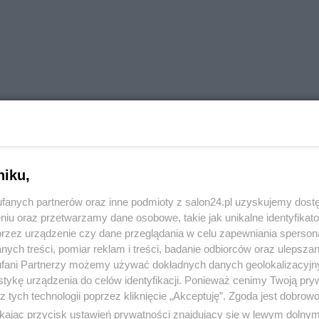
niku,
fanych partnerów oraz inne podmioty z salon24.pl uzyskujemy dost
niu oraz przetwarzamy dane osobowe, takie jak unikalne identyfikat
przez urządzenie czy dane przeglądania w celu zapewniania sperson
ych treści, pomiar reklam i treści, badanie odbiorców oraz ulepszan
fani Partnerzy możemy używać dokładnych danych geolokalizacyjn
tykę urządzenia do celów identyfikacji. Ponieważ cenimy Twoją pry
z tych technologii poprzez kliknięcie „Akceptuję”. Zgoda jest dobro
ikając przycisk ustawień prywatności znajdujący się w lewym dolny