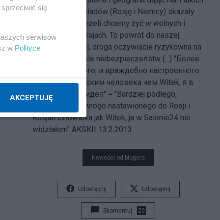
sprzeciwić się
a nie innych sąsiadów (Rosję i Niemcy) skazały
nas na sojusz, jeżeli chcemy żyć w wolnych i
niepodległych krajach. To powrót do naszej
 naszych serwisów
wspólnej historii, droga oczywiście ryzykowna na
esz w
Polityce
której czyha wiele niebezpieczeństw (...) "Более
подлого, низкого, и враждебно настроенного
к России и русским человека чем Witek, я в
Салоне24 не видел" = "Bardziej podłego,
AKCEPTUJĘ
nikczemnego i wrogo nastawionego do Rosji i
Rosjan człowieka jak Witek, ja w Salonie24 nie
widziałem" AKSKII 13.2.2013
Nowości od blogera
Udostępnij
Udostępnij
Skomentuj
20