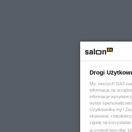
Drogi Użytkow
My, naszych 1162 zau
informacje na urządze
informacje wysyłane 
wybór spersonalizowan
Użytkownika my i Zau
skanować charakterys
zgodę na korzystanie 
ją zmienić/wycofać kl