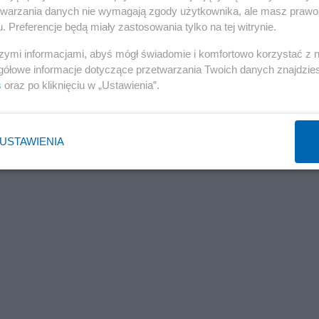
etwarzania danych nie wymagają zgody użytkownika, ale masz prawo 
. Preferencje będą miały zastosowania tylko na tej witrynie.
szymi informacjami, abyś mógł świadomie i komfortowo korzystać z
gółowe informacje dotyczące przetwarzania Twoich danych znajdzi
s
oraz po kliknięciu w „Ustawienia”.
USTAWIENIA