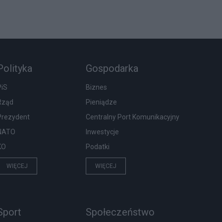
Polityka
Gospodarka
PiS
Biznes
Rząd
Pieniądze
Prezydent
Centralny Port Komunikacyjny
NATO
Inwestycje
KO
Podatki
WIĘCEJ
WIĘCEJ
Sport
Społeczeństwo