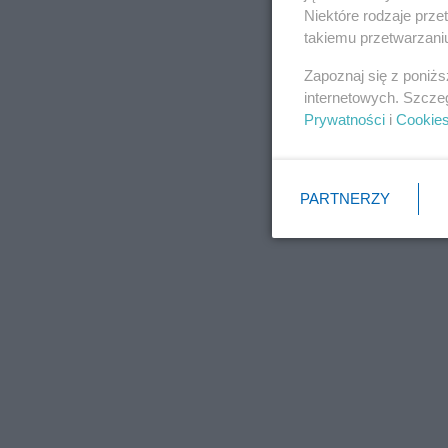
Niektóre rodzaje prz
takiemu przetwarzaniu
Zapoznaj się z poniż
internetowych. Szcze
Prywatności
i
Cookie
PARTNERZY