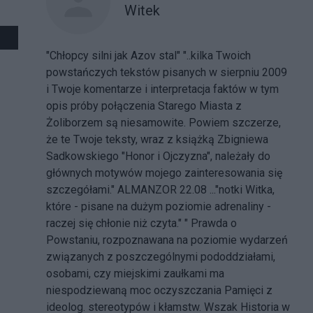
Witek
"Chłopcy silni jak Azov stal" "..kilka Twoich
powstańczych tekstów pisanych w sierpniu 2009
i Twoje komentarze i interpretacja faktów w tym
opis próby połączenia Starego Miasta z
Żoliborzem są niesamowite. Powiem szczerze,
że te Twoje teksty, wraz z książką Zbigniewa
Sadkowskiego "Honor i Ojczyzna", należały do
głównych motywów mojego zainteresowania się
szczegółami." ALMANZOR 22.08 ..."notki Witka,
które - pisane na dużym poziomie adrenaliny -
raczej się chłonie niż czyta." " Prawda o
Powstaniu, rozpoznawana na poziomie wydarzeń
związanych z poszczególnymi pododdziałami,
osobami, czy miejskimi zaułkami ma
niespodziewaną moc oczyszczania Pamięci z
ideolog. stereotypów i kłamstw. Wszak Historia w