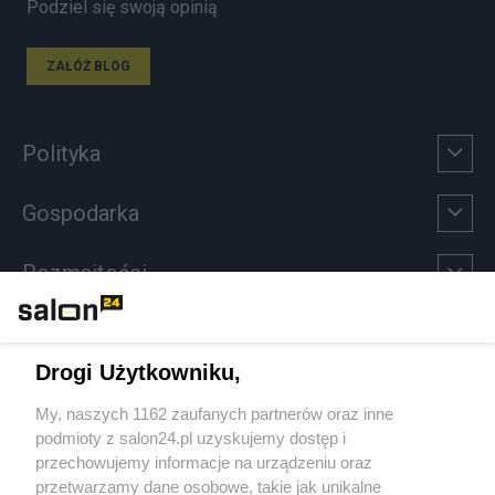
Podziel się swoją opinią
ZAŁÓŻ BLOG
Polityka
Gospodarka
Rozmaitości
Technologie
Drogi Użytkowniku,
Sport
My, naszych 1162 zaufanych partnerów oraz inne
podmioty z salon24.pl uzyskujemy dostęp i
Społeczeństwo
przechowujemy informacje na urządzeniu oraz
przetwarzamy dane osobowe, takie jak unikalne