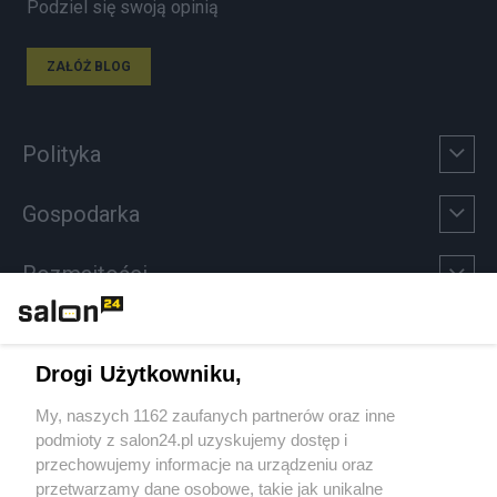
Podziel się swoją opinią
ZAŁÓŻ BLOG
Polityka
Gospodarka
Rozmaitości
Technologie
Drogi Użytkowniku,
Sport
My, naszych 1162 zaufanych partnerów oraz inne
podmioty z salon24.pl uzyskujemy dostęp i
Społeczeństwo
przechowujemy informacje na urządzeniu oraz
przetwarzamy dane osobowe, takie jak unikalne