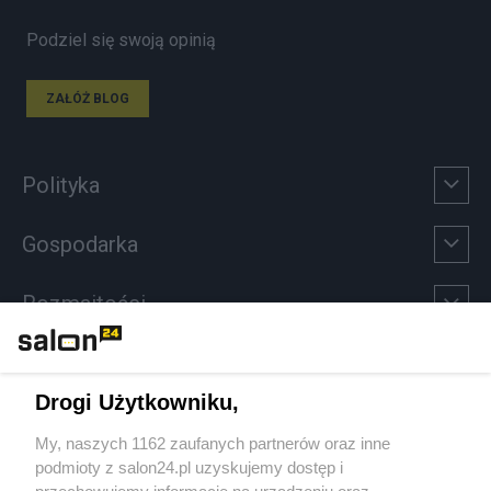
Podziel się swoją opinią
ZAŁÓŻ BLOG
Polityka
Gospodarka
Rozmaitości
Technologie
Drogi Użytkowniku,
Sport
My, naszych 1162 zaufanych partnerów oraz inne
podmioty z salon24.pl uzyskujemy dostęp i
Społeczeństwo