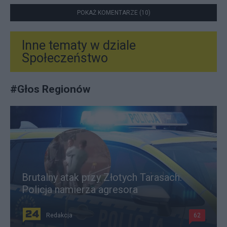
POKAŻ KOMENTARZE (10)
Inne tematy w dziale
Społeczeństwo
#
Głos Regionów
Brutalny atak przy Złotych Tarasach.
Policja namierza agresora
Redakcja
62