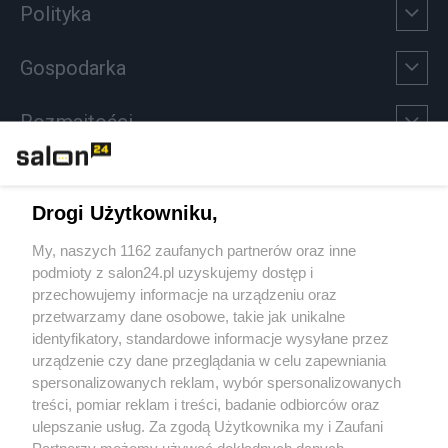
Polityka
Gospodarka
Rozmaitości
Technologie
Drogi Użytkowniku,
Sport
My, naszych 1162 zaufanych partnerów oraz inne
podmioty z salon24.pl uzyskujemy dostęp i
Społeczeństwo
przechowujemy informacje na urządzeniu oraz
przetwarzamy dane osobowe, takie jak unikalne
Kultura
identyfikatory, standardowe informacje wysyłane przez
urządzenie czy dane przeglądania w celu zapewniania
spersonalizowanych reklam, wybór spersonalizowanych
treści, pomiar reklam i treści, badanie odbiorców oraz
ulepszanie usług. Za zgodą Użytkownika my i Zaufani
X
Facebook
Instagram
Youtube
Partnerzy możemy używać dokładnych danych