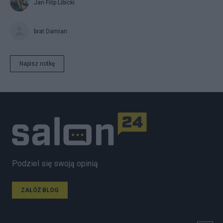
Jan Filip Libicki
brat Damian
Napisz notkę
Podziel się swoją opinią
ZAŁÓŻ BLOG