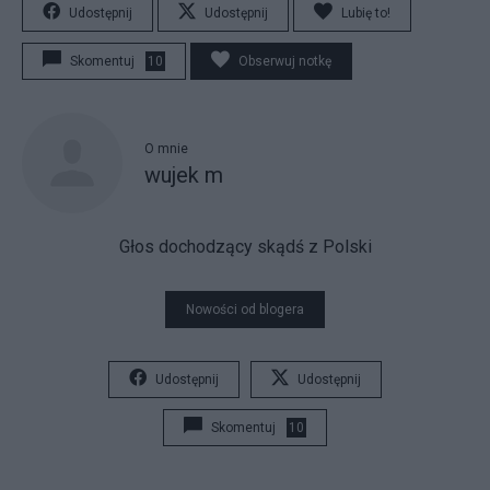
Udostępnij
Udostępnij
Lubię to!
Skomentuj
10
Obserwuj notkę
O mnie
wujek m
Głos dochodzący skądś z Polski
Nowości od blogera
Udostępnij
Udostępnij
Skomentuj
10