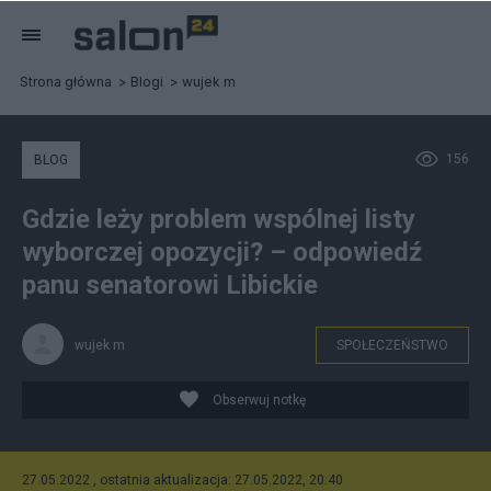
Strona główna
Blogi
wujek m
156
BLOG
Gdzie leży problem wspólnej listy
wyborczej opozycji? – odpowiedź
panu senatorowi Libickie
wujek m
SPOŁECZEŃSTWO
Obserwuj notkę
27.05.2022 , ostatnia aktualizacja: 27.05.2022, 20:40