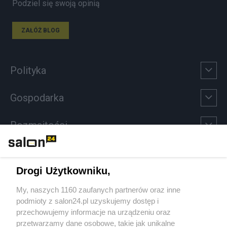
Podziel się swoją opinią
ZAŁÓŻ BLOG
Polityka
Gospodarka
Rozmaitości
Technologie
Drogi Użytkowniku,
Sport
My, naszych 1160 zaufanych partnerów oraz inne
podmioty z salon24.pl uzyskujemy dostęp i
Społeczeństwo
przechowujemy informacje na urządzeniu oraz
przetwarzamy dane osobowe, takie jak unikalne