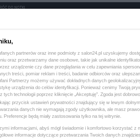
RÓĆ DO NOTKI
niku,
fanych partnerów oraz inne podmioty z salon24.pl uzyskujemy dost
niu oraz przetwarzamy dane osobowe, takie jak unikalne identyfikat
przez urządzenie czy dane przeglądania w celu zapewniania sperson
ych treści, pomiar reklam i treści, badanie odbiorców oraz ulepszan
fani Partnerzy możemy używać dokładnych danych geolokalizacyjn
tykę urządzenia do celów identyfikacji. Ponieważ cenimy Twoją pry
z tych technologii poprzez kliknięcie „Akceptuję”. Zgoda jest dobro
ikając przycisk ustawień prywatności znajdujący się w lewym dolny
etwarzania danych nie wymagają zgody użytkownika, ale masz prawo 
. Preferencje będą miały zastosowania tylko na tej witrynie.
Polityka
Gospodarka
szymi informacjami, abyś mógł świadomie i komfortowo korzystać z
gółowe informacje dotyczące przetwarzania Twoich danych znajdzi
PiS
Biznes