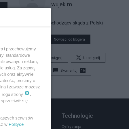
wujek m
Głos dochodzący skądś z Polski
Nowości od blogera
ęp i przechowujemy
ory, standardowe
Udostępnij
Udostępnij
alizowanych reklam,
ie usług. Za zgodą
Skomentuj
16
ych oraz aktywnie
watność, prosimy o
wolna i zawsze możesz
m rogu strony
.
sprzeciwić się
Rozmaitości
Technologie
 naszych serwisów
esz w
Polityce
Wypadki
Cyfryzacja