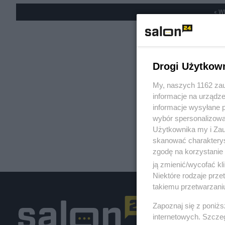
« W
Drogi Użytkow
My, naszych 1162 zau
informacje na urządze
informacje wysyłane 
wybór spersonalizowan
Użytkownika my i Zau
skanować charakterys
zgodę na korzystanie 
ją zmienić/wycofać kl
Niektóre rodzaje prz
takiemu przetwarzaniu
Zapoznaj się z poniż
internetowych. Szcze