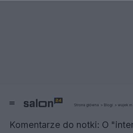
Strona główna
Blogi
wujek m
Komentarze do notki:
O "inte