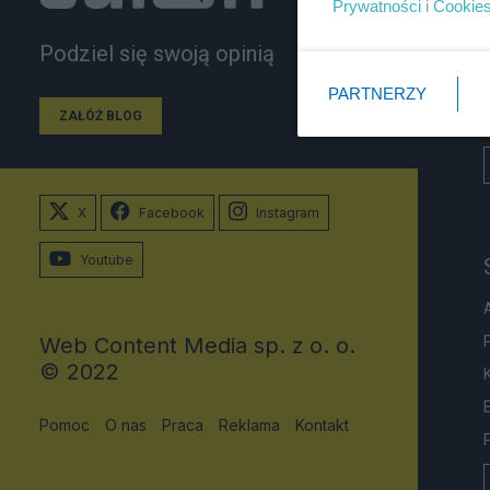
Prywatności
i
Cookie
Podziel się swoją opinią
PARTNERZY
ZAŁÓŻ BLOG
X
Facebook
Instagram
Youtube
Web Content Media sp. z o. o.
© 2022
Pomoc
O nas
Praca
Reklama
Kontakt