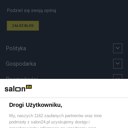
Podziel się swoją opinią
ZAŁÓŻ BLOG
Polityka
Gospodarka
Rozmaitości
Technologie
Drogi Użytkowniku,
Sport
My, naszych 1162 zaufanych partnerów oraz inne
podmioty z salon24.pl uzyskujemy dostęp i
Społeczeństwo