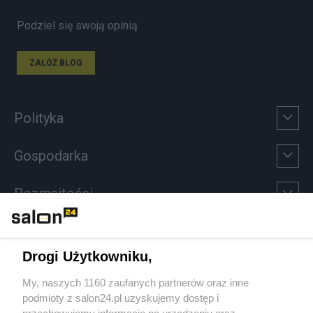
Podziel się swoją opinią
ZAŁÓŻ BLOG
Polityka
Gospodarka
Rozmaitości
Technologie
Drogi Użytkowniku,
Sport
My, naszych 1160 zaufanych partnerów oraz inne
podmioty z salon24.pl uzyskujemy dostęp i
Społeczeństwo