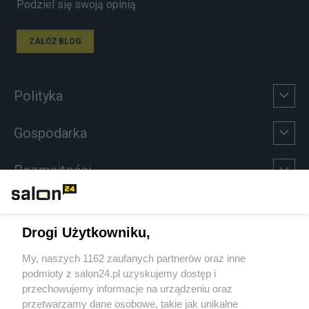
Podziel się swoją opinią
ZAŁÓŻ BLOG
Polityka
Gospodarka
Rozmaitości
Technologie
Drogi Użytkowniku,
Sport
My, naszych 1162 zaufanych partnerów oraz inne
podmioty z salon24.pl uzyskujemy dostęp i
Społeczeństwo
przechowujemy informacje na urządzeniu oraz
przetwarzamy dane osobowe, takie jak unikalne