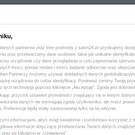
RÓĆ DO NOTKI
niku,
fanych partnerów oraz inne podmioty z salon24.pl uzyskujemy dost
niu oraz przetwarzamy dane osobowe, takie jak unikalne identyfikat
przez urządzenie czy dane przeglądania w celu zapewniania sperson
ych treści, pomiar reklam i treści, badanie odbiorców oraz ulepszan
fani Partnerzy możemy używać dokładnych danych geolokalizacyjn
tykę urządzenia do celów identyfikacji. Ponieważ cenimy Twoją pry
z tych technologii poprzez kliknięcie „Akceptuję”. Zgoda jest dobro
ikając przycisk ustawień prywatności znajdujący się w lewym dolny
etwarzania danych nie wymagają zgody użytkownika, ale masz prawo 
. Preferencje będą miały zastosowania tylko na tej witrynie.
Polityka
Gospodarka
szymi informacjami, abyś mógł świadomie i komfortowo korzystać z
PiS
Biznes
gółowe informacje dotyczące przetwarzania Twoich danych znajdzi
s
oraz po kliknięciu w „Ustawienia”.
Rząd
Pieniądze