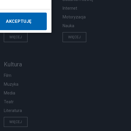
Pogoda
Internet
Ekologia
Motoryzacja
AKCEPTUJĘ
Wypadki
Nauka
WIĘCEJ
WIĘCEJ
Kultura
Film
Muzyka
Media
Teatr
Literatura
WIĘCEJ