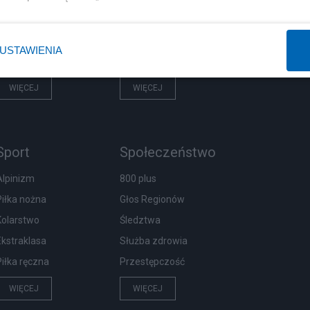
Prezydent
Centralny Port Komunikacyjny
NATO
Inwestycje
USTAWIENIA
KO
Podatki
WIĘCEJ
WIĘCEJ
Sport
Społeczeństwo
Alpinizm
800 plus
Piłka nożna
Głos Regionów
Kolarstwo
Śledztwa
Ekstraklasa
Służba zdrowia
Piłka ręczna
Przestępczość
WIĘCEJ
WIĘCEJ