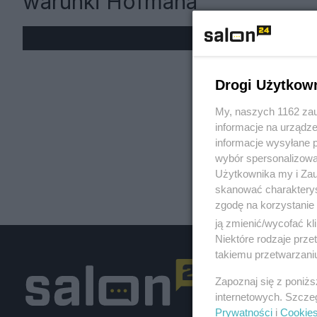
warunki Hofmana
« W
Drogi Użytkow
My, naszych 1162 zau
informacje na urządze
informacje wysyłane 
wybór spersonalizowan
Użytkownika my i Zau
skanować charakterys
zgodę na korzystanie 
ją zmienić/wycofać kl
Niektóre rodzaje prz
takiemu przetwarzaniu
Zapoznaj się z poniż
internetowych. Szcze
Prywatności
i
Cookie