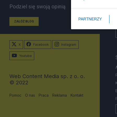
Podziel się swoją opinią
PARTNERZY
ZAŁÓŻ BLOG
X
Facebook
Instagram
Youtube
Web Content Media sp. z o. o.
© 2022
Pomoc
O nas
Praca
Reklama
Kontakt