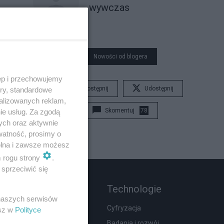
wywczas
Nowości od blogera
ęp i przechowujemy
Udostępnij
Udostępnij
ory, standardowe
alizowanych reklam,
Skomentuj
78
ie usług. Za zgodą
ych oraz aktywnie
watność, prosimy o
wolna i zawsze możesz
m rogu strony
.
sprzeciwić się
Rozmaitości
Technologie
 naszych serwisów
Zdrowie
Cyfryzacja
esz w
Polityce
Podróże
Badania i rozwój