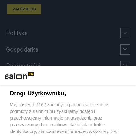
ZAŁÓŻ BLOG
Polityka
Gospodarka
Rozmaitości
Technologie
Drogi Użytkowniku,
Sport
My, naszych 1162 zaufanych partnerów oraz inne
podmioty z salon24.pl uzyskujemy dostęp i
Społeczeństwo
przechowujemy informacje na urządzeniu oraz
przetwarzamy dane osobowe, takie jak unikalne
Kultura
identyfikatory, standardowe informacje wysyłane przez