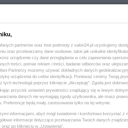
RÓĆ DO NOTKI
niku,
fanych partnerów oraz inne podmioty z salon24.pl uzyskujemy dost
niu oraz przetwarzamy dane osobowe, takie jak unikalne identyfikat
przez urządzenie czy dane przeglądania w celu zapewniania sperson
ych treści, pomiar reklam i treści, badanie odbiorców oraz ulepszan
fani Partnerzy możemy używać dokładnych danych geolokalizacyjn
tykę urządzenia do celów identyfikacji. Ponieważ cenimy Twoją pry
z tych technologii poprzez kliknięcie „Akceptuję”. Zgoda jest dobro
ikając przycisk ustawień prywatności znajdujący się w lewym dolny
etwarzania danych nie wymagają zgody użytkownika, ale masz prawo 
. Preferencje będą miały zastosowania tylko na tej witrynie.
Polityka
Gospodarka
szymi informacjami, abyś mógł świadomie i komfortowo korzystać z
Rosja
Biznes
gółowe informacje dotyczące przetwarzania Twoich danych znajdzi
s
oraz po kliknięciu w „Ustawienia”.
PiS
Pieniądze