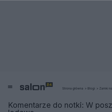
Strona główna
Blogi
Zamki na
Komentarze do notki:
W posz