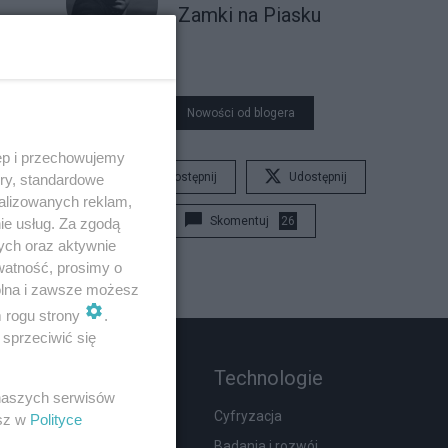
Zamki na Piasku
Nowości od blogera
ęp i przechowujemy
Udostępnij
Udostępnij
ory, standardowe
alizowanych reklam,
Skomentuj
26
ie usług. Za zgodą
ych oraz aktywnie
watność, prosimy o
wolna i zawsze możesz
m rogu strony
.
sprzeciwić się
Rozmaitości
Technologie
 naszych serwisów
Zdrowie
Cyfryzacja
esz w
Polityce
Podróże
Badania i rozwój