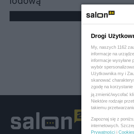
lodową
« W
Drogi Użytkow
My, naszych 1162 zau
informacje na urządze
informacje wysyłane 
wybór spersonalizowan
Użytkownika my i Zau
skanować charakterys
zgodę na korzystanie 
ją zmienić/wycofać kl
Niektóre rodzaje prz
takiemu przetwarzaniu
Zapoznaj się z poniż
internetowych. Szcze
Prywatności
i
Cookie