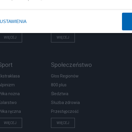
Rząd
Centralny Port Komunikacyjny
Prezydent
Inwestycje
USTAWIENIA
NATO
Podatki
WIĘCEJ
WIĘCEJ
Sport
Społeczeństwo
Ekstraklasa
Głos Regionów
Alpinizm
800 plus
Piłka nożna
Śledztwa
Kolarstwo
Służba zdrowia
Piłka ręczna
Przestępczość
WIĘCEJ
WIĘCEJ