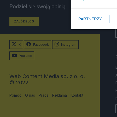
Podziel się swoją opinią
PARTNERZY
ZAŁÓŻ BLOG
X
Facebook
Instagram
Youtube
Web Content Media sp. z o. o.
© 2022
Pomoc
O nas
Praca
Reklama
Kontakt