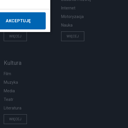
Pogoda
Internet
Ekologia
Motoryzacja
AKCEPTUJĘ
Wypadki
Nauka
WIĘCEJ
WIĘCEJ
Kultura
Film
Muzyka
Media
Teatr
Literatura
WIĘCEJ