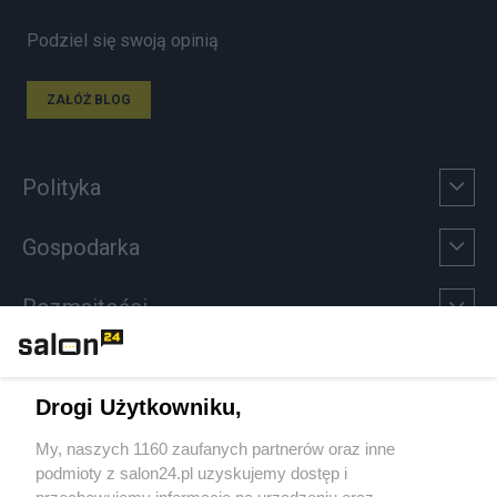
Podziel się swoją opinią
ZAŁÓŻ BLOG
Polityka
Gospodarka
Rozmaitości
Technologie
Drogi Użytkowniku,
Sport
My, naszych 1160 zaufanych partnerów oraz inne
podmioty z salon24.pl uzyskujemy dostęp i
Społeczeństwo