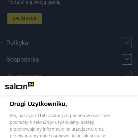
Podziel się swoją opinią
ZAŁÓŻ BLOG
Polityka
Gospodarka
Rozmaitości
Technologie
Drogi Użytkowniku,
Sport
My, naszych 1160 zaufanych partnerów oraz inne
podmioty z salon24.pl uzyskujemy dostęp i
Społeczeństwo
przechowujemy informacje na urządzeniu oraz
przetwarzamy dane osobowe, takie jak unikalne