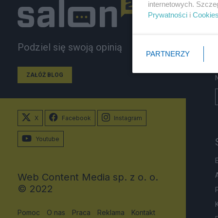
internetowych. Szcze
Prywatności
i
Cookie
Podziel się swoją opinią
PARTNERZY
ZAŁÓŻ BLOG
X
Facebook
Instagram
Youtube
Web Content Media sp. z o. o.
© 2022
Pomoc
O nas
Praca
Reklama
Kontakt