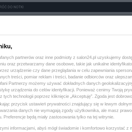
RÓĆ DO NOTKI
niku,
fanych partnerów oraz inne podmioty z salon24.pl uzyskujemy dost
niu oraz przetwarzamy dane osobowe, takie jak unikalne identyfikat
przez urządzenie czy dane przeglądania w celu zapewniania sperson
ych treści, pomiar reklam i treści, badanie odbiorców oraz ulepszan
fani Partnerzy możemy używać dokładnych danych geolokalizacyjn
tykę urządzenia do celów identyfikacji. Ponieważ cenimy Twoją pry
z tych technologii poprzez kliknięcie „Akceptuję”. Zgoda jest dobro
ikając przycisk ustawień prywatności znajdujący się w lewym dolny
etwarzania danych nie wymagają zgody użytkownika, ale masz prawo 
. Preferencje będą miały zastosowania tylko na tej witrynie.
szymi informacjami, abyś mógł świadomie i komfortowo korzystać z