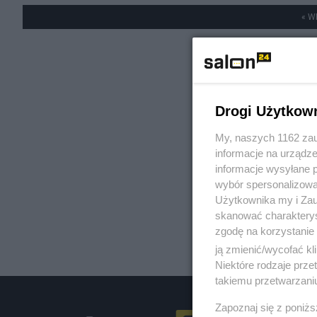
« W
Drogi Użytkow
My, naszych 1162 zau
informacje na urządze
informacje wysyłane 
wybór spersonalizowan
Użytkownika my i Zau
skanować charakterys
zgodę na korzystanie 
ją zmienić/wycofać kl
Niektóre rodzaje prz
takiemu przetwarzaniu
Zapoznaj się z poniż