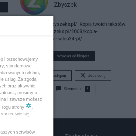
Zbyszek
http://camino.zbyszeks.pl/
Kopia twoich tekstów:
http://blog.zbyszeks.pl/2068/kopia-
bezpieczenstwa-salon24-pl/
Nowości od blogera
ęp i przechowujemy
ory, standardowe
alizowanych reklam,
Udostępnij
Udostępnij
ie usług. Za zgodą
ych oraz aktywnie
Skomentuj
6
watność, prosimy o
wolna i zawsze możesz
m rogu strony
.
sprzeciwić się
 naszych serwisów