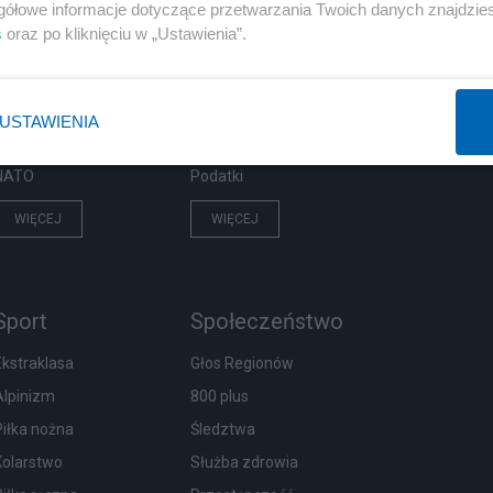
Polityka
Gospodarka
gółowe informacje dotyczące przetwarzania Twoich danych znajdzi
s
oraz po kliknięciu w „Ustawienia”.
Rosja
Biznes
PiS
Pieniądze
Rząd
Centralny Port Komunikacyjny
USTAWIENIA
Prezydent
Inwestycje
NATO
Podatki
WIĘCEJ
WIĘCEJ
Sport
Społeczeństwo
Ekstraklasa
Głos Regionów
Alpinizm
800 plus
Piłka nożna
Śledztwa
Kolarstwo
Służba zdrowia