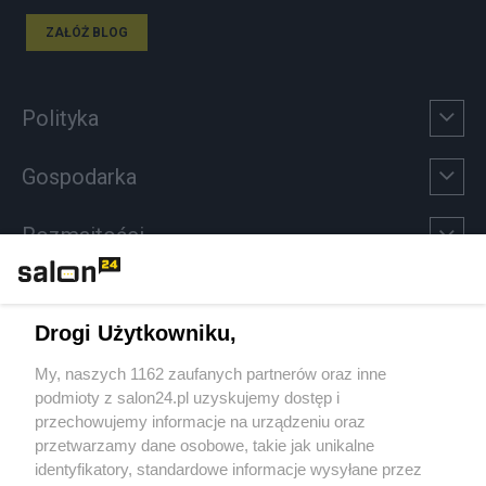
ZAŁÓŻ BLOG
Polityka
Gospodarka
Rozmaitości
Technologie
Drogi Użytkowniku,
Sport
My, naszych 1162 zaufanych partnerów oraz inne
podmioty z salon24.pl uzyskujemy dostęp i
Społeczeństwo
przechowujemy informacje na urządzeniu oraz
przetwarzamy dane osobowe, takie jak unikalne
Kultura
identyfikatory, standardowe informacje wysyłane przez