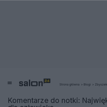
Strona główna
Blogi
Zbysze
Komentarze do notki:
Najwię