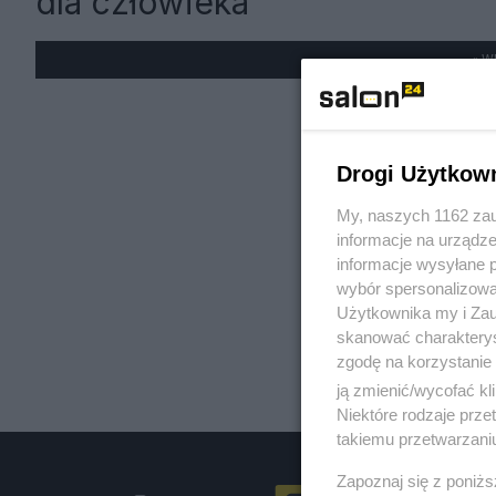
dla człowieka
« W
Drogi Użytkow
My, naszych 1162 zau
informacje na urządze
informacje wysyłane 
wybór spersonalizowan
Użytkownika my i Zau
skanować charakterys
zgodę na korzystanie 
ją zmienić/wycofać kl
Niektóre rodzaje prz
takiemu przetwarzaniu
Zapoznaj się z poniż