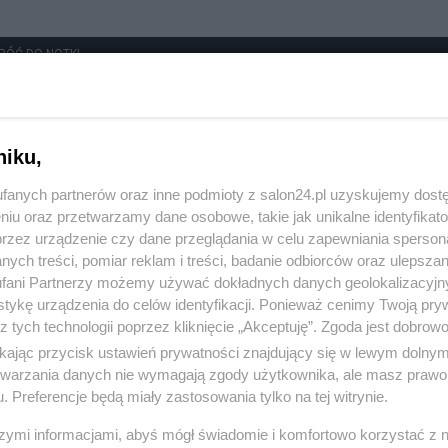
RÓĆ DO NOTKI
niku,
fanych partnerów oraz inne podmioty z salon24.pl uzyskujemy dost
niu oraz przetwarzamy dane osobowe, takie jak unikalne identyfikat
przez urządzenie czy dane przeglądania w celu zapewniania sperson
ych treści, pomiar reklam i treści, badanie odbiorców oraz ulepszan
fani Partnerzy możemy używać dokładnych danych geolokalizacyjn
tykę urządzenia do celów identyfikacji. Ponieważ cenimy Twoją pry
z tych technologii poprzez kliknięcie „Akceptuję”. Zgoda jest dobro
ikając przycisk ustawień prywatności znajdujący się w lewym dolny
etwarzania danych nie wymagają zgody użytkownika, ale masz prawo 
. Preferencje będą miały zastosowania tylko na tej witrynie.
szymi informacjami, abyś mógł świadomie i komfortowo korzystać z