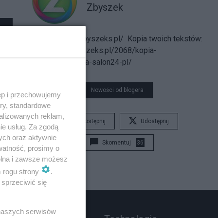
Zbyszek
http://camino.zbyszeks.pl/
Kopia twoich tekstów:
http://blog.zbyszeks.pl/2068/kopia-
bezpieczenstwa-salon24-pl/
Nowości od blogera
ęp i przechowujemy
ory, standardowe
alizowanych reklam,
Udostępnij
Udostępnij
ie usług. Za zgodą
ych oraz aktywnie
Skomentuj
36
watność, prosimy o
wolna i zawsze możesz
m rogu strony
.
sprzeciwić się
 naszych serwisów