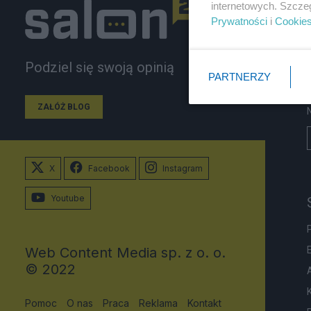
internetowych. Szcze
Prywatności
i
Cookie
Podziel się swoją opinią
PARTNERZY
ZAŁÓŻ BLOG
X
Facebook
Instagram
Youtube
Web Content Media sp. z o. o.
© 2022
Pomoc
O nas
Praca
Reklama
Kontakt