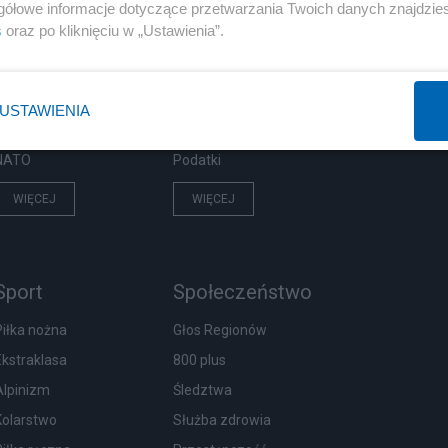
Polityka
Gospodarka
gółowe informacje dotyczące przetwarzania Twoich danych znajdzi
s
oraz po kliknięciu w „Ustawienia”.
Rosja
Biznes
PiS
Pieniądze
Rząd
Centralny Port Komunikacyjny
USTAWIENIA
Prezydent
Inwestycje
NATO
Podatki
WIĘCEJ
WIĘCEJ
Sport
Społeczeństwo
Piłka nożna
Głos Regionów
Ekstraklasa
800 plus
Alpinizm
Śledztwa
Kolarstwo
Służba zdrowia