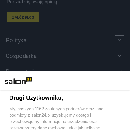
Podziel się swoją opinią
ZAŁÓŻ BLOG
Polityka
Gospodarka
Rozmaitości
Technologie
Drogi Użytkowniku,
Sport
My, naszych 1162 zaufanych partnerów oraz inne
podmioty z salon24.pl uzyskujemy dostęp i
Społeczeństwo
przechowujemy informacje na urządzeniu oraz
przetwarzamy dane osobowe, takie jak unikalne