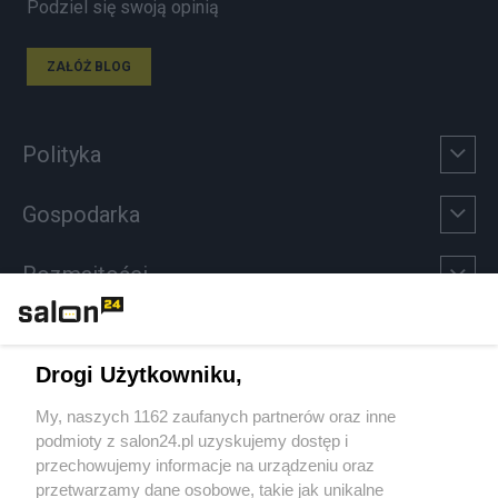
Podziel się swoją opinią
ZAŁÓŻ BLOG
Polityka
Gospodarka
Rozmaitości
Technologie
Drogi Użytkowniku,
Sport
My, naszych 1162 zaufanych partnerów oraz inne
podmioty z salon24.pl uzyskujemy dostęp i
Społeczeństwo
przechowujemy informacje na urządzeniu oraz
przetwarzamy dane osobowe, takie jak unikalne