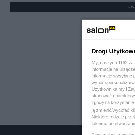
« W
Drogi Użytkow
My, naszych 1162 zau
informacje na urządze
informacje wysyłane 
wybór spersonalizowan
Użytkownika my i Zau
skanować charakterys
zgodę na korzystanie 
ją zmienić/wycofać kl
Niektóre rodzaje prz
takiemu przetwarzaniu
Zapoznaj się z poniż