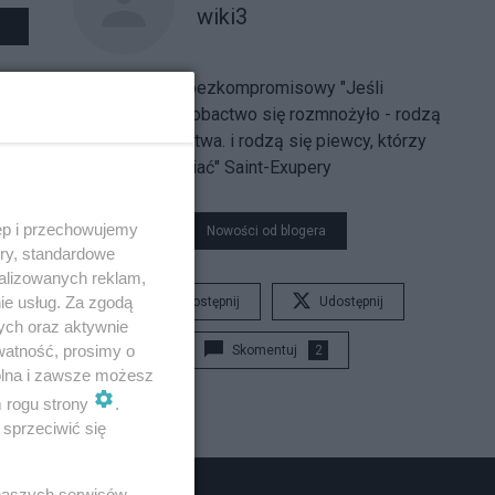
wiki3
zdecydowany, bezkompromisowy "Jeśli
pozwolisz, by robactwo się rozmnożyło - rodzą
się prawa robactwa. i rodzą się piewcy, którzy
będą je wysławiać" Saint-Exupery
ęp i przechowujemy
Nowości od blogera
ory, standardowe
alizowanych reklam,
ie usług. Za zgodą
Udostępnij
Udostępnij
ych oraz aktywnie
watność, prosimy o
Skomentuj
2
wolna i zawsze możesz
m rogu strony
.
sprzeciwić się
 naszych serwisów