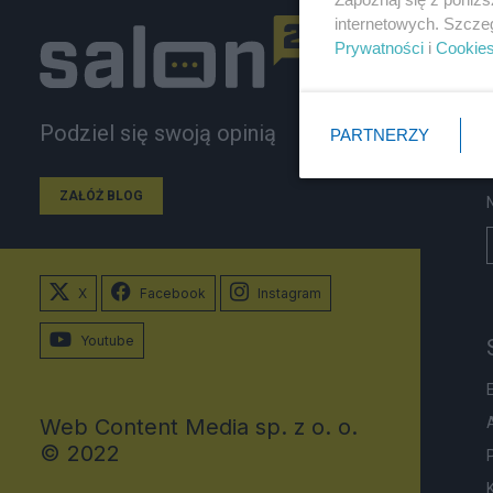
internetowych. Szcze
Prywatności
i
Cookie
Podziel się swoją opinią
PARTNERZY
ZAŁÓŻ BLOG
X
Facebook
Instagram
Youtube
Web Content Media sp. z o. o.
© 2022