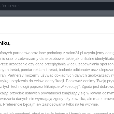
RÓĆ DO NOTKI
niku,
fanych partnerów oraz inne podmioty z salon24.pl uzyskujemy dost
niu oraz przetwarzamy dane osobowe, takie jak unikalne identyfikat
przez urządzenie czy dane przeglądania w celu zapewniania sperson
ych treści, pomiar reklam i treści, badanie odbiorców oraz ulepszan
fani Partnerzy możemy używać dokładnych danych geolokalizacyjn
tykę urządzenia do celów identyfikacji. Ponieważ cenimy Twoją pry
z tych technologii poprzez kliknięcie „Akceptuję”. Zgoda jest dobro
ikając przycisk ustawień prywatności znajdujący się w lewym dolny
etwarzania danych nie wymagają zgody użytkownika, ale masz prawo 
. Preferencje będą miały zastosowania tylko na tej witrynie.
szymi informacjami, abyś mógł świadomie i komfortowo korzystać z