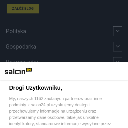
ZAŁÓŻ BLOG
Polityka
Gospodarka
Rozmaitości
Technologie
Drogi Użytkowniku,
Sport
My, naszych 1162 zaufanych partnerów oraz inne
podmioty z salon24.pl uzyskujemy dostęp i
Społeczeństwo
przechowujemy informacje na urządzeniu oraz
przetwarzamy dane osobowe, takie jak unikalne
Kultura
identyfikatory, standardowe informacje wysyłane przez