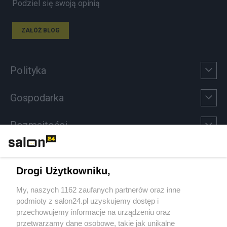
Podziel się swoją opinią
ZAŁÓŻ BLOG
Polityka
Gospodarka
Rozmaitości
Technologie
Drogi Użytkowniku,
Sport
My, naszych 1162 zaufanych partnerów oraz inne
podmioty z salon24.pl uzyskujemy dostęp i
Społeczeństwo
przechowujemy informacje na urządzeniu oraz
przetwarzamy dane osobowe, takie jak unikalne