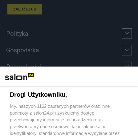
ZAŁÓŻ BLOG
Polityka
Gospodarka
Rozmaitości
Technologie
Drogi Użytkowniku,
Sport
My, naszych 1162 zaufanych partnerów oraz inne
podmioty z salon24.pl uzyskujemy dostęp i
Społeczeństwo
przechowujemy informacje na urządzeniu oraz
przetwarzamy dane osobowe, takie jak unikalne
Kultura
identyfikatory, standardowe informacje wysyłane przez