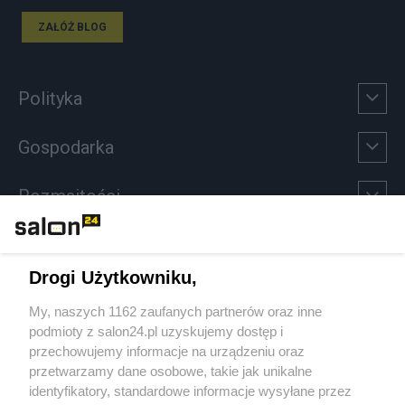
ZAŁÓŻ BLOG
Polityka
Gospodarka
Rozmaitości
Technologie
Drogi Użytkowniku,
Sport
My, naszych 1162 zaufanych partnerów oraz inne
podmioty z salon24.pl uzyskujemy dostęp i
Społeczeństwo
przechowujemy informacje na urządzeniu oraz
przetwarzamy dane osobowe, takie jak unikalne
Kultura
identyfikatory, standardowe informacje wysyłane przez