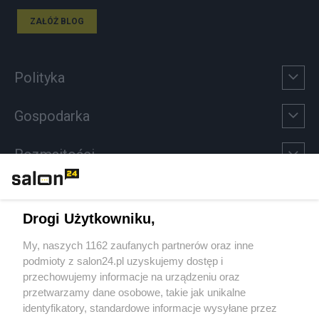
ZAŁÓŻ BLOG
Polityka
Gospodarka
Rozmaitości
Technologie
Drogi Użytkowniku,
Sport
My, naszych 1162 zaufanych partnerów oraz inne
podmioty z salon24.pl uzyskujemy dostęp i
Społeczeństwo
przechowujemy informacje na urządzeniu oraz
przetwarzamy dane osobowe, takie jak unikalne
Kultura
identyfikatory, standardowe informacje wysyłane przez