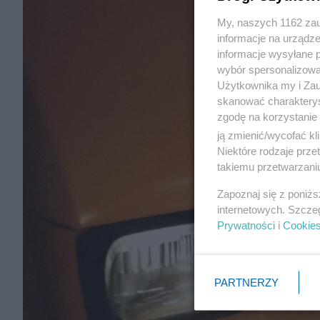
My, naszych 1162 zau
informacje na urządze
informacje wysyłane 
wybór spersonalizowan
Użytkownika my i Zau
skanować charakterys
zgodę na korzystanie 
ją zmienić/wycofać kl
Niektóre rodzaje prz
takiemu przetwarzaniu
Zapoznaj się z poniż
internetowych. Szcze
Prywatności
i
Cookie
PARTNERZY