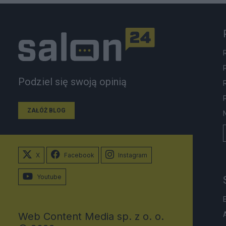
Podziel się swoją opinią
ZAŁÓŻ BLOG
X
Facebook
Instagram
Youtube
Web Content Media sp. z o. o.