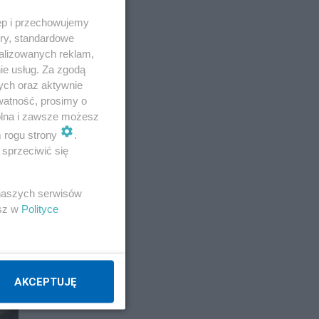
ęp i przechowujemy
ory, standardowe
alizowanych reklam,
ie usług. Za zgodą
ych oraz aktywnie
watność, prosimy o
wolna i zawsze możesz
m rogu strony
.
sprzeciwić się
 naszych serwisów
esz w
Polityce
AKCEPTUJĘ