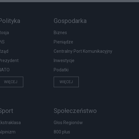
Polityka
Gospodarka
Rosja
Biznes
PiS
Pieniądze
Rząd
Centralny Port Komunikacyjny
Prezydent
Inwestycje
NATO
Podatki
WIĘCEJ
WIĘCEJ
Sport
Społeczeństwo
Ekstraklasa
Głos Regionów
Alpinizm
800 plus