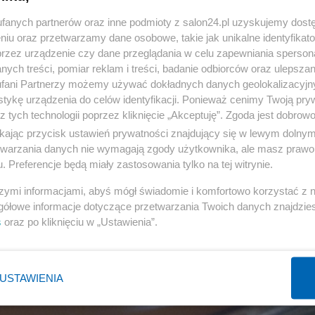
fanych partnerów oraz inne podmioty z salon24.pl uzyskujemy dost
niu oraz przetwarzamy dane osobowe, takie jak unikalne identyfikat
przez urządzenie czy dane przeglądania w celu zapewniania sperson
ych treści, pomiar reklam i treści, badanie odbiorców oraz ulepszan
fani Partnerzy możemy używać dokładnych danych geolokalizacyjn
tykę urządzenia do celów identyfikacji. Ponieważ cenimy Twoją pry
z tych technologii poprzez kliknięcie „Akceptuję”. Zgoda jest dobro
ikając przycisk ustawień prywatności znajdujący się w lewym dolny
etwarzania danych nie wymagają zgody użytkownika, ale masz prawo 
. Preferencje będą miały zastosowania tylko na tej witrynie.
szymi informacjami, abyś mógł świadomie i komfortowo korzystać z
gółowe informacje dotyczące przetwarzania Twoich danych znajdzi
s
oraz po kliknięciu w „Ustawienia”.
USTAWIENIA