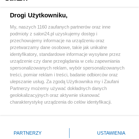
Technologie
Drogi Użytkowniku,
Sport
My, naszych 1160 zaufanych partnerów oraz inne
podmioty z salon24.pl uzyskujemy dostęp i
Społeczeństwo
przechowujemy informacje na urządzeniu oraz
przetwarzamy dane osobowe, takie jak unikalne
Kultura
identyfikatory, standardowe informacje wysyłane przez
urządzenie czy dane przeglądania w celu zapewniania
spersonalizowanych reklam, wybór spersonalizowanych
treści, pomiar reklam i treści, badanie odbiorców oraz
ulepszanie usług. Za zgodą Użytkownika my i Zaufani
X
Facebook
Instagram
Youtube
Partnerzy możemy używać dokładnych danych
geolokalizacyjnych oraz aktywnie skanować
charakterystykę urządzenia do celów identyfikacji.
Web Content Media sp. z o. o. © 2022
Ponieważ cenimy Twoją prywatność, prosimy o zgodę na
korzystanie z tych technologii poprzez kliknięcie
„Akceptuję”. Zgoda jest dobrowolna i zawsze możesz ją
Pomoc
O nas
Praca
Reklama
Kontakt
zmienić/wycofać klikając przycisk ustawień prywatności
PARTNERZY
USTAWIENIA
znajdujący się w lewym dolnym rogu strony
. Niektóre