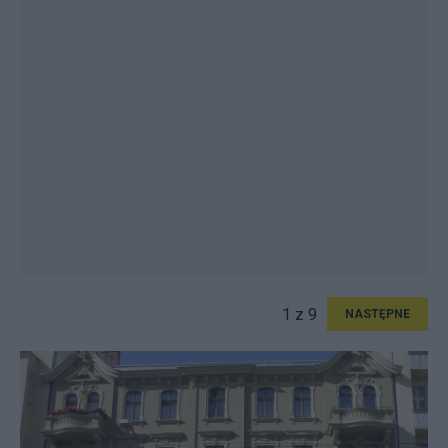
1 z 9
NASTĘPNE