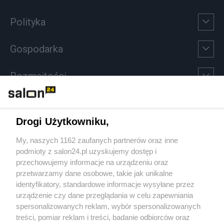
Polityka
Gospodarka
Rozmaitości
Technologie
Drogi Użytkowniku,
Sport
My, naszych 1162 zaufanych partnerów oraz inne
podmioty z salon24.pl uzyskujemy dostęp i
Społeczeństwo
przechowujemy informacje na urządzeniu oraz
przetwarzamy dane osobowe, takie jak unikalne
Kultura
identyfikatory, standardowe informacje wysyłane przez
urządzenie czy dane przeglądania w celu zapewniania
spersonalizowanych reklam, wybór spersonalizowanych
treści, pomiar reklam i treści, badanie odbiorców oraz