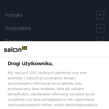
Polityka
Gospodarka
Rozmaitości
Technologie
Drogi Użytkowniku,
Sport
My, naszych 1162 zaufanych partnerów oraz inne
podmioty z salon24.pl uzyskujemy dostęp i
Społeczeństwo
przechowujemy informacje na urządzeniu oraz
przetwarzamy dane osobowe, takie jak unikalne
Kultura
identyfikatory, standardowe informacje wysyłane przez
urządzenie czy dane przeglądania w celu zapewniania
spersonalizowanych reklam, wybór spersonalizowanych