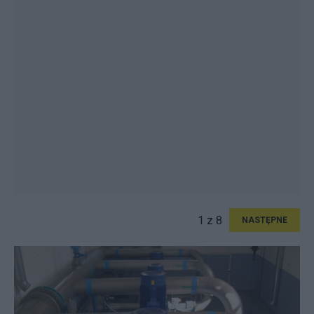
1 z 8
NASTĘPNE