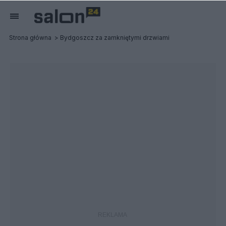
Strona główna
Bydgoszcz za zamkniętymi drzwiami