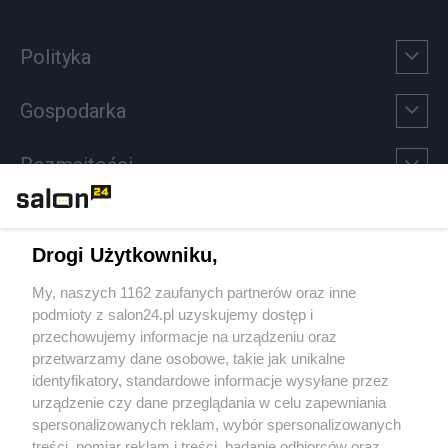
Polityka
Gospodarka
Rozmaitości
Technologie
Drogi Użytkowniku,
Sport
My, naszych 1162 zaufanych partnerów oraz inne
podmioty z salon24.pl uzyskujemy dostęp i
Społeczeństwo
przechowujemy informacje na urządzeniu oraz
przetwarzamy dane osobowe, takie jak unikalne
Kultura
identyfikatory, standardowe informacje wysyłane przez
urządzenie czy dane przeglądania w celu zapewniania
spersonalizowanych reklam, wybór spersonalizowanych
treści, pomiar reklam i treści, badanie odbiorców oraz