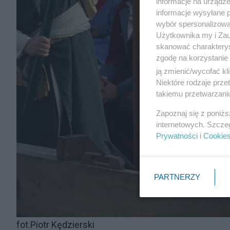
informacje na urządze
informacje wysyłane 
wybór spersonalizowan
Użytkownika my i Zau
skanować charakterys
zgodę na korzystanie 
ją zmienić/wycofać kl
Niektóre rodzaje prz
takiemu przetwarzaniu
Zapoznaj się z poniż
internetowych. Szcze
Prywatności
i
Cookie
PARTNERZY
fot.Piotr Kędzierski