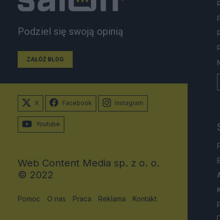
Podziel się swoją opinią
ZAŁÓŻ BLOG
X
Facebook
Instagram
Youtube
Web Content Media sp. z o. o.
© 2022
Pomoc
O nas
Praca
Reklama
Kontakt