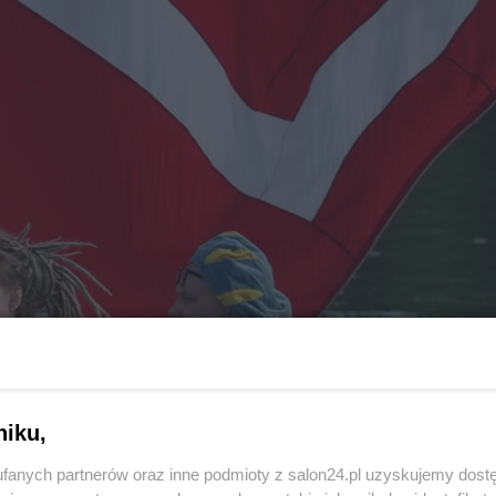
niku,
fanych partnerów oraz inne podmioty z salon24.pl uzyskujemy dost