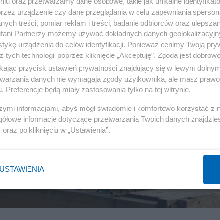
niu oraz przetwarzamy dane osobowe, takie jak unikalne identyfikat
przez urządzenie czy dane przeglądania w celu zapewniania sperson
ych treści, pomiar reklam i treści, badanie odbiorców oraz ulepszan
fani Partnerzy możemy używać dokładnych danych geolokalizacyjn
tykę urządzenia do celów identyfikacji. Ponieważ cenimy Twoją pry
z tych technologii poprzez kliknięcie „Akceptuję”. Zgoda jest dobro
ikając przycisk ustawień prywatności znajdujący się w lewym dolny
etwarzania danych nie wymagają zgody użytkownika, ale masz prawo 
. Preferencje będą miały zastosowania tylko na tej witrynie.
szymi informacjami, abyś mógł świadomie i komfortowo korzystać z
gółowe informacje dotyczące przetwarzania Twoich danych znajdzi
s
oraz po kliknięciu w „Ustawienia”.
USTAWIENIA