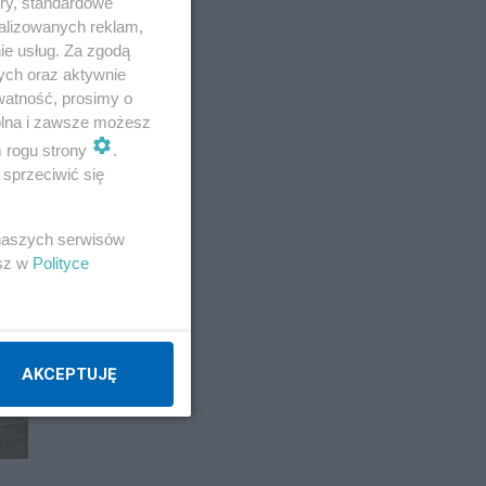
ory, standardowe
alizowanych reklam,
ie usług. Za zgodą
ych oraz aktywnie
watność, prosimy o
wolna i zawsze możesz
m rogu strony
.
sprzeciwić się
 naszych serwisów
esz w
Polityce
AKCEPTUJĘ