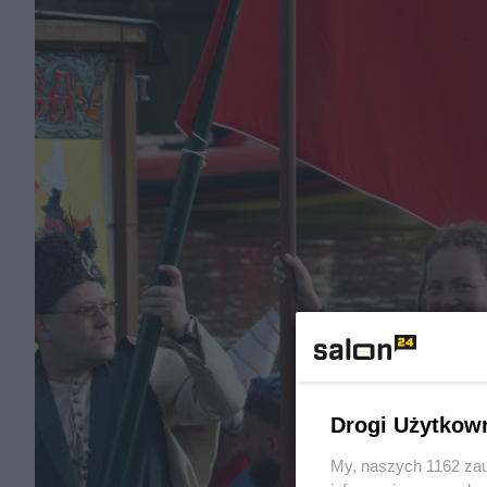
Drogi Użytkow
My, naszych 1162 zau