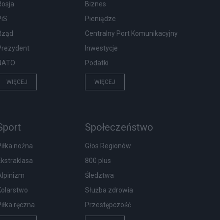
Rosja
Biznes
PiS
Pieniądze
Rząd
Centralny Port Komunikacyjny
Prezydent
Inwestycje
NATO
Podatki
WIĘCEJ
WIĘCEJ
Sport
Społeczeństwo
Piłka nożna
Głos Regionów
Ekstraklasa
800 plus
Alpinizm
Śledztwa
Kolarstwo
Służba zdrowia
Piłka ręczna
Przestępczość