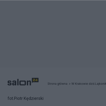
Strona główna
W Krakowie dziś Lajkoni
fot.Piotr Kędzierski