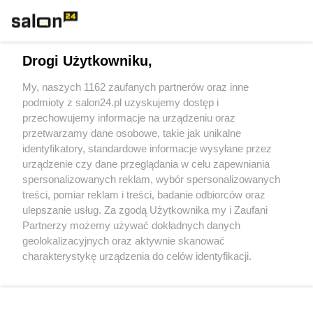
Technologie
Drogi Użytkowniku,
Sport
My, naszych 1162 zaufanych partnerów oraz inne
podmioty z salon24.pl uzyskujemy dostęp i
Społeczeństwo
przechowujemy informacje na urządzeniu oraz
przetwarzamy dane osobowe, takie jak unikalne
Kultura
identyfikatory, standardowe informacje wysyłane przez
urządzenie czy dane przeglądania w celu zapewniania
spersonalizowanych reklam, wybór spersonalizowanych
treści, pomiar reklam i treści, badanie odbiorców oraz
ulepszanie usług. Za zgodą Użytkownika my i Zaufani
X
Facebook
Instagram
Youtube
Partnerzy możemy używać dokładnych danych
geolokalizacyjnych oraz aktywnie skanować
charakterystykę urządzenia do celów identyfikacji.
Web Content Media sp. z o. o. © 2022
Ponieważ cenimy Twoją prywatność, prosimy o zgodę na
korzystanie z tych technologii poprzez kliknięcie
„Akceptuję”. Zgoda jest dobrowolna i zawsze możesz ją
Pomoc
O nas
Praca
Reklama
Kontakt