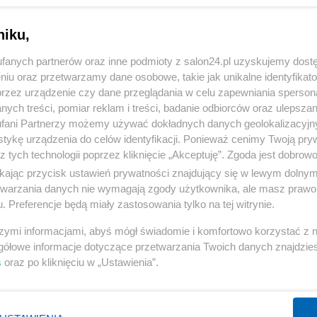
niku,
fanych partnerów oraz inne podmioty z salon24.pl uzyskujemy dost
niu oraz przetwarzamy dane osobowe, takie jak unikalne identyfikat
przez urządzenie czy dane przeglądania w celu zapewniania sperson
ych treści, pomiar reklam i treści, badanie odbiorców oraz ulepszan
fani Partnerzy możemy używać dokładnych danych geolokalizacyjn
tykę urządzenia do celów identyfikacji. Ponieważ cenimy Twoją pry
z tych technologii poprzez kliknięcie „Akceptuję”. Zgoda jest dobro
ikając przycisk ustawień prywatności znajdujący się w lewym dolny
etwarzania danych nie wymagają zgody użytkownika, ale masz prawo 
. Preferencje będą miały zastosowania tylko na tej witrynie.
szymi informacjami, abyś mógł świadomie i komfortowo korzystać z
gółowe informacje dotyczące przetwarzania Twoich danych znajdzi
s
oraz po kliknięciu w „Ustawienia”.
4 z 5
POPRZEDNIE
NASTĘPN