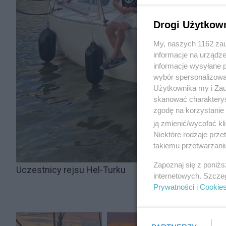
Drogi Użytkow
My, naszych 1162 zau
informacje na urządze
informacje wysyłane 
wybór spersonalizowan
Użytkownika my i Zau
skanować charakterys
zgodę na korzystanie 
ją zmienić/wycofać kl
Niektóre rodzaje prz
takiemu przetwarzaniu
Zapoznaj się z poniż
Uczestnicy rejsu Hel-Turku
internetowych. Szcze
Prywatności
i
Cookie