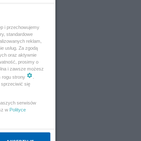
ęp i przechowujemy
ory, standardowe
alizowanych reklam,
ie usług. Za zgodą
ych oraz aktywnie
watność, prosimy o
wolna i zawsze możesz
m rogu strony
.
sprzeciwić się
 naszych serwisów
esz w
Polityce
E