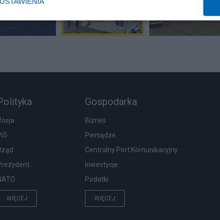
USTAWIENIA
Polityka
Gospodarka
Rosja
Biznes
PiS
Pieniądze
Rząd
Centralny Port Komunikacyjny
Prezydent
Inwestycje
NATO
Podatki
WIĘCEJ
WIĘCEJ