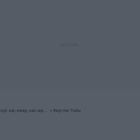
Romantyzm żeglarstwa czyli: eat, sleep, sail, repeat. Dziennik podróży
Rejs Hel-Turku