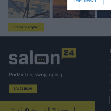
PARTNERZY
Powrót do artykułu
Podziel się swoją opinią
ZAŁÓŻ BLOG
X
Facebook
Instagram