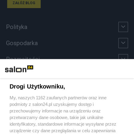
ZAŁÓŻ BLOG
Polityka
Gospodarka
Rozmaitości
Technologie
Drogi Użytkowniku,
Sport
My, naszych 1162 zaufanych partnerów oraz inne
podmioty z salon24.pl uzyskujemy dostęp i
Społeczeństwo
przechowujemy informacje na urządzeniu oraz
przetwarzamy dane osobowe, takie jak unikalne
Kultura
identyfikatory, standardowe informacje wysyłane przez
urządzenie czy dane przeglądania w celu zapewniania