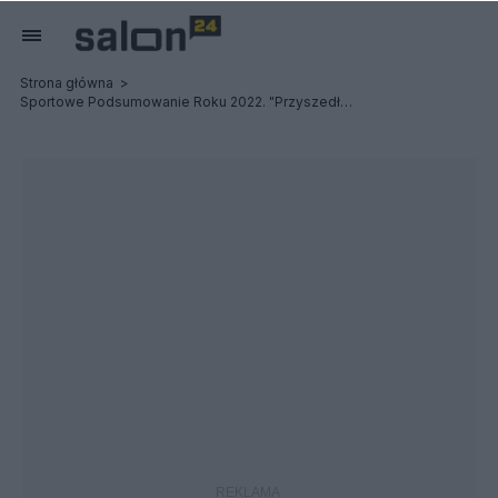
Strona główna
Sportowe Podsumowanie Roku 2022. "Przyszedł Orlen, zaczęły pojawiać się sukcesy"